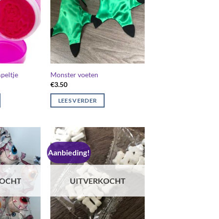
peltje
Monster voeten
€
3.50
LEES VERDER
Aanbieding!
KOCHT
UITVERKOCHT