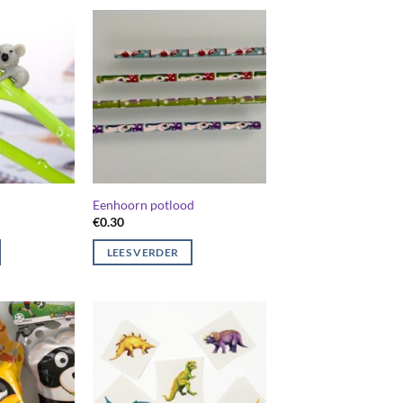
Eenhoorn potlood
€
0.30
LEES VERDER