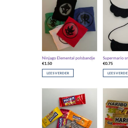
Ninjago Elemental polsbandje
Supermario s
€
1.50
€
0.75
LEES VERDER
LEES VERD