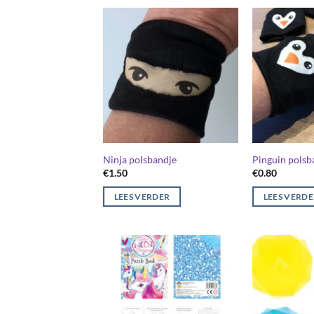
Ninja polsbandje
Pinguin polsb
€
1.50
€
0.80
LEES VERDER
LEES VERD