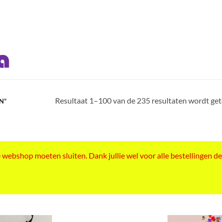
Resultaat 1–100 van de 235 resultaten wordt ge
N”
ebshop moeten sluiten. Dank jullie wel voor alle bestellingen de