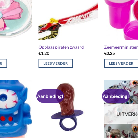
Opblaas piraten zwaard
Zeemeermin stem
€
1.20
€
0.25
ER
LEES VERDER
LEES VERDER
Aanbieding!
Aanbieding!
UITVER