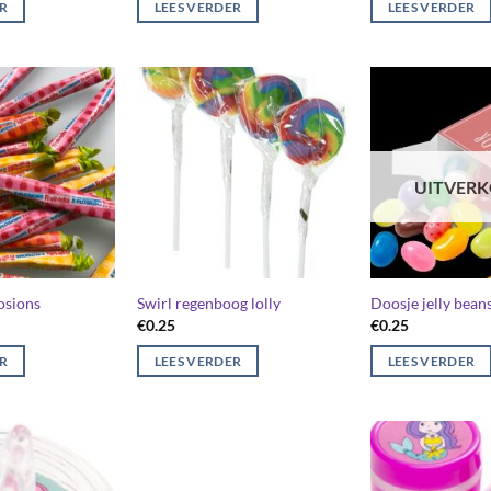
ER
LEES VERDER
LEES VERDER
UITVER
losions
Swirl regenboog lolly
Doosje jelly bean
€
0.25
€
0.25
ER
LEES VERDER
LEES VERDER