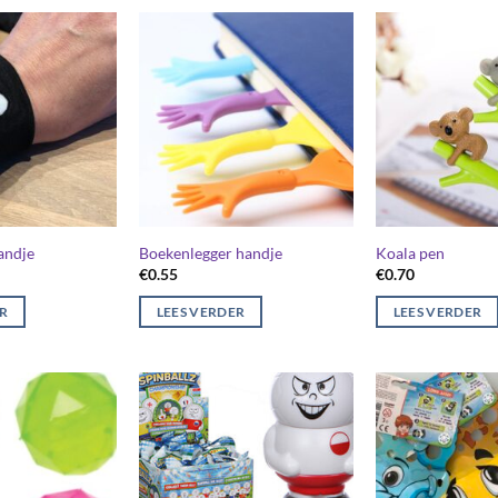
andje
Boekenlegger handje
Koala pen
€
0.55
€
0.70
ER
LEES VERDER
LEES VERDER