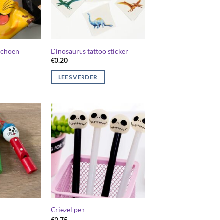
schoen
Dinosaurus tattoo sticker
€
0.20
LEES VERDER
Griezel pen
€
0.75