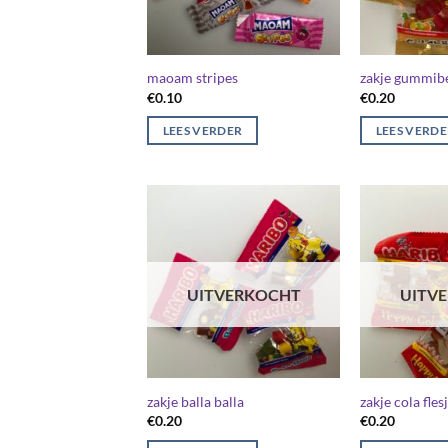
maoam stripes
zakje gummibe
€
0.10
€
0.20
LEES VERDER
LEES VERD
UITVERKOCHT
UITV
zakje balla balla
zakje cola fles
€
0.20
€
0.20