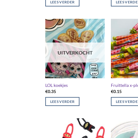
LEES VERDER
LEES VERD
UITVERKOCHT
LOL koekjes
Fruittella x-p
€
0.35
€
0.15
LEES VERDER
LEES VERD