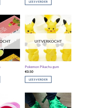
LEES VERDER
€0.20.
€0.15.
KOCHT
UITVERKOCHT
s
Pokemon Pikachu gum
€
0.50
LEES VERDER