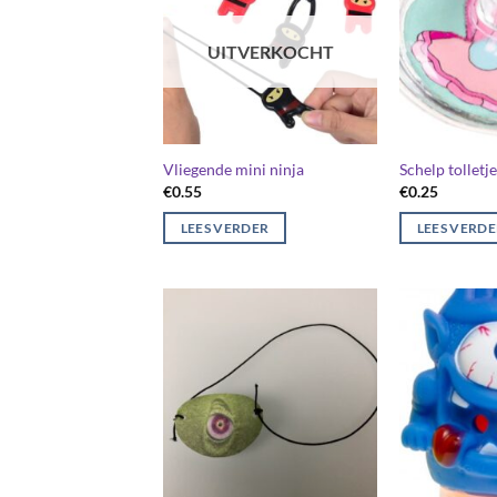
UITVERKOCHT
Vliegende mini ninja
Schelp tolletje
€
0.55
€
0.25
LEES VERDER
LEES VERD