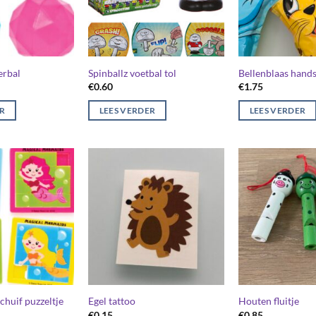
erbal
Spinballz voetbal tol
Bellenblaas hand
€
0.60
€
1.75
ER
LEES VERDER
LEES VERDER
huif puzzeltje
Egel tattoo
Houten fluitje
€
0.15
€
0.85