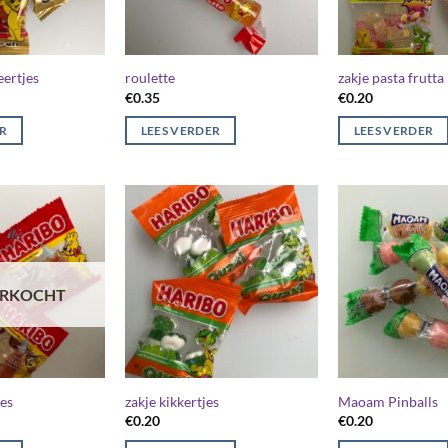
ertjes
roulette
zakje pasta frutta
€
0.35
€
0.20
ER
LEES VERDER
LEES VERDER
ERKOCHT
jes
zakje kikkertjes
Maoam Pinballs
€
0.20
€
0.20