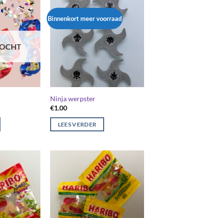
Binnenkort meer voorraad
KOCHT
Ninja werpster
€
1.00
LEES VERDER