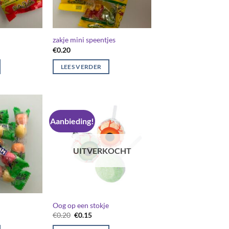
zakje mini speentjes
€
0.20
LEES VERDER
Aanbieding!
UITVERKOCHT
Oog op een stokje
Oorspronkelijke
Huidige
€
0.20
€
0.15
prijs
prijs
was:
is: