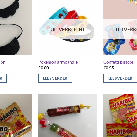
UITVERKOCHT
UITVER
nor
Pokemon armbandje
Confetti pistool
€
0.80
€
0.55
ER
LEES VERDER
LEES VERDER