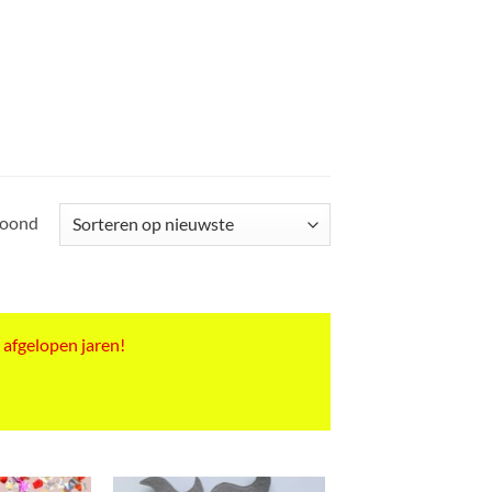
Gesorteerd
toond
op
nieuwste
 afgelopen jaren!