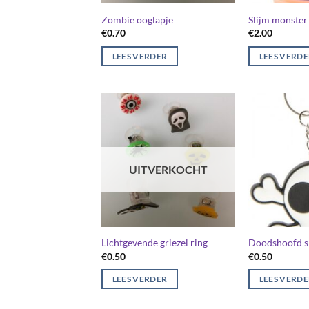
Zombie ooglapje
Slijm monster
€
0.70
€
2.00
LEES VERDER
LEES VERD
UITVERKOCHT
Lichtgevende griezel ring
Doodshoofd s
€
0.50
€
0.50
LEES VERDER
LEES VERD