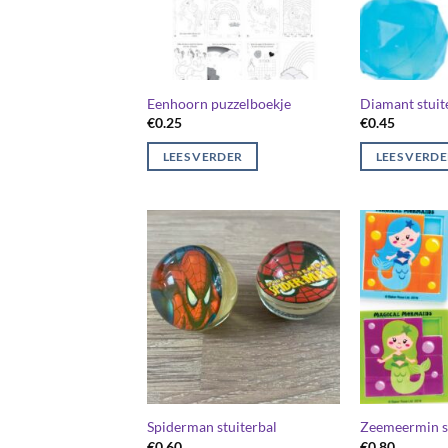
Eenhoorn puzzelboekje
Diamant stuit
€
0.25
€
0.45
LEES VERDER
LEES VERD
Spiderman stuiterbal
Zeemeermin sc
€
0.60
€
0.80