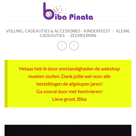
Ga
naar
inhoud
VULLING, CADEAUTJES & ACCESSOIRES - KINDERFEEST
/
KLEINE
CADEAUTJES
/
ZEEMEERMIN
Helaas heb ik door omstandigheden de webshop
moeten sluiten. Dank jullie wel voor alle
bestellingen de afgelopen jaren!
Ga vooral door met feestvieren!
Lieve groet, Biba