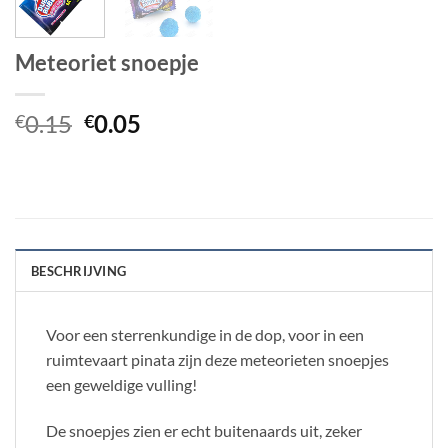
Meteoriet snoepje
Oorspronkelijke
Huidige
0.15
0.05
€
€
prijs
prijs
was:
is:
€0.15.
€0.05.
BESCHRIJVING
Voor een sterrenkundige in de dop, voor in een
ruimtevaart pinata zijn deze meteorieten snoepjes
een geweldige vulling!
De snoepjes zien er echt buitenaards uit, zeker