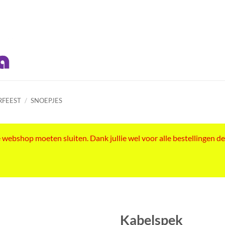
RFEEST
/
SNOEPJES
ebshop moeten sluiten. Dank jullie wel voor alle bestellingen de
Kabelspek