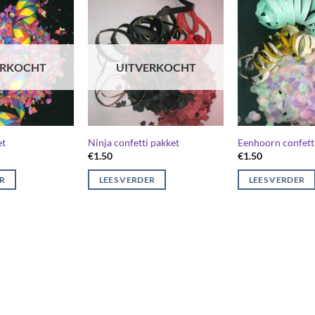
ERKOCHT
UITVERKOCHT
et
Ninja confetti pakket
Eenhoorn confett
€
1.50
€
1.50
ER
LEES VERDER
LEES VERDER