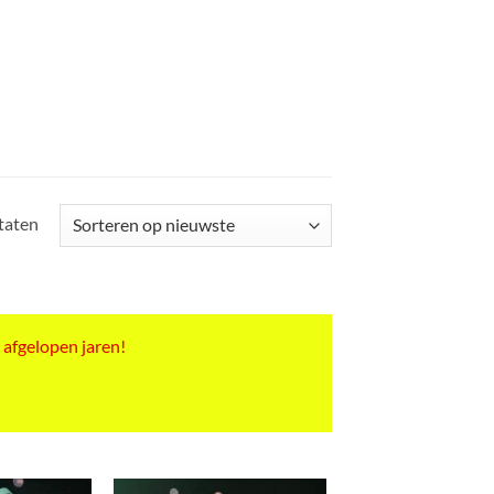
Gesorteerd
ltaten
op
nieuwste
 afgelopen jaren!