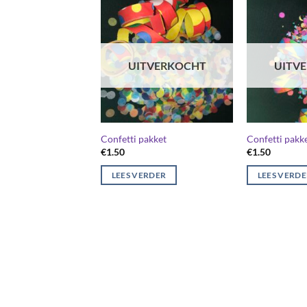
UITVERKOCHT
UITV
Confetti pakket
Confetti pakk
€
1.50
€
1.50
LEES VERDER
LEES VERD