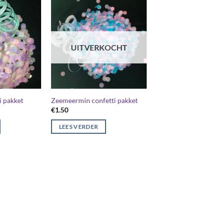
UITVERKOCHT
i pakket
Zeemeermin confetti pakket
€
1.50
LEES VERDER