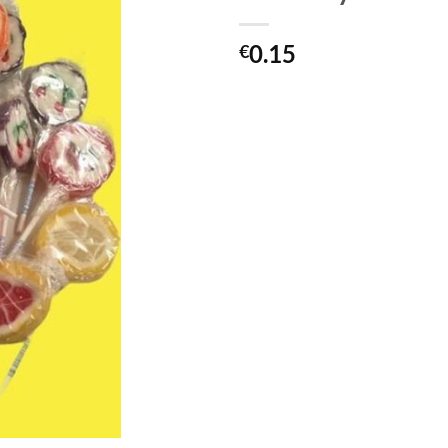
0.15
€