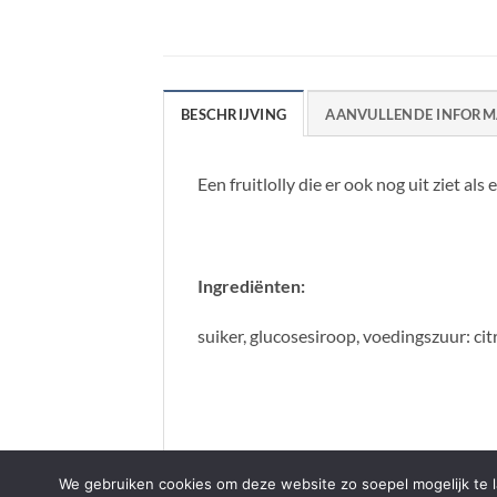
BESCHRIJVING
AANVULLENDE INFORM
Een fruitlolly die er ook nog uit ziet als 
Ingrediënten:
suiker, glucosesiroop, voedingszuur: ci
We gebruiken cookies om deze website zo soepel mogelijk te la