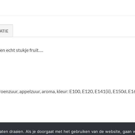
ATIE
een echt stukje fruit….
troenzuur, appelzuur, aroma, kleur: E100, E120, E141(ii), E150d, E
ten draaien. Als je doorgaat met het gebruiken van de website, gaan w