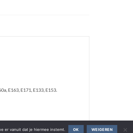
160a, E163, E171, E133, E153.
e er vanuit dat je hiermee instemt.
OK
WEIGEREN