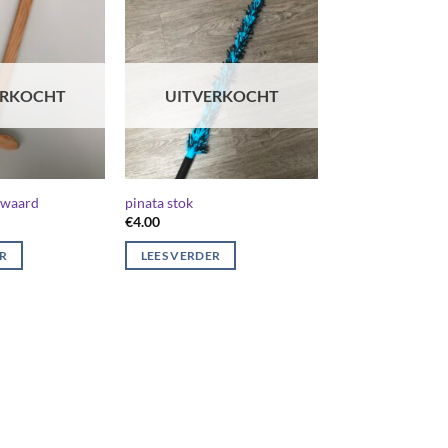
ERKOCHT
UITVERKOCHT
 zwaard
pinata stok
€
4.00
ER
LEES VERDER