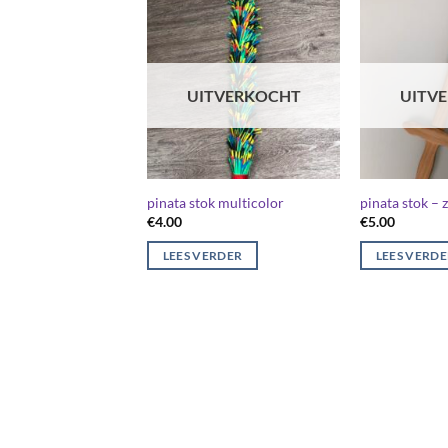
UITVERKOCHT
UITV
pinata stok multicolor
pinata stok –
€
4.00
€
5.00
LEES VERDER
LEES VERD