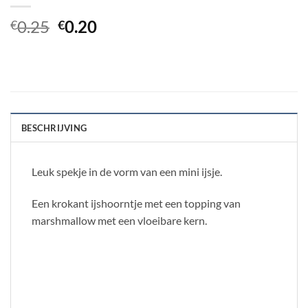
Oorspronkelijke
Huidige
0.25
0.20
€
€
prijs
prijs
was:
is:
€0.25.
€0.20.
BESCHRIJVING
Leuk spekje in de vorm van een mini ijsje.
Een krokant ijshoorntje met een topping van
marshmallow met een vloeibare kern.