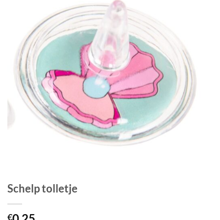
Schelp tolletje
0.25
€