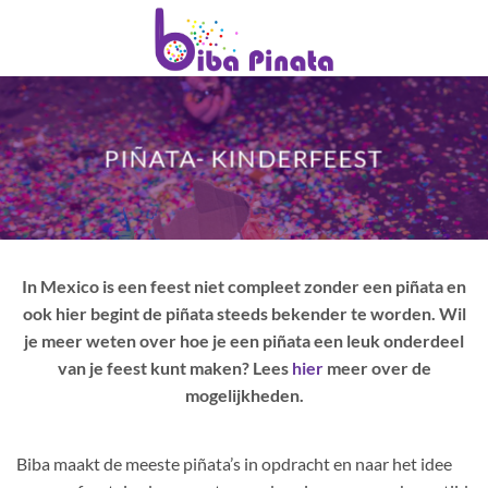
Ga
naar
inhoud
PIÑATA- KINDERFEEST
In Mexico is een feest niet compleet zonder een piñata en
ook hier begint de piñata steeds bekender te worden. Wil
je meer weten over hoe je een piñata een leuk onderdeel
van je feest kunt maken? Lees
hier
meer over de
mogelijkheden.
Biba maakt de meeste piñata’s in opdracht en naar het idee