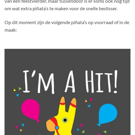
van een feestvierder, maar tussendoor is er soms ook nog tijd
om wat extra piñata’s te maken voor de snelle beslisser.
Op dit moment zijn de volgende piñata’s op voorraad of in de
maak: