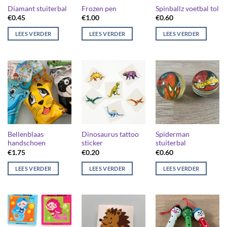
Diamant stuiterbal
Frozen pen
Spinballz voetbal tol
€
0.45
€
1.00
€
0.60
LEES VERDER
LEES VERDER
LEES VERDER
Bellenblaas
Dinosaurus tattoo
Spiderman
handschoen
sticker
stuiterbal
€
1.75
€
0.20
€
0.60
LEES VERDER
LEES VERDER
LEES VERDER