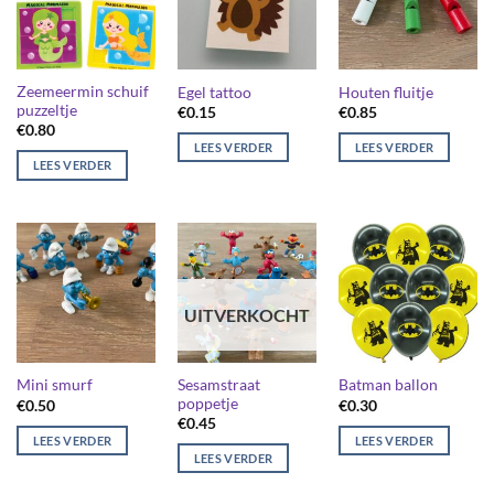
Zeemeermin schuif
Egel tattoo
Houten fluitje
puzzeltje
€
0.15
€
0.85
€
0.80
LEES VERDER
LEES VERDER
LEES VERDER
UITVERKOCHT
Sesamstraat
Mini smurf
Batman ballon
poppetje
€
0.50
€
0.30
€
0.45
LEES VERDER
LEES VERDER
LEES VERDER