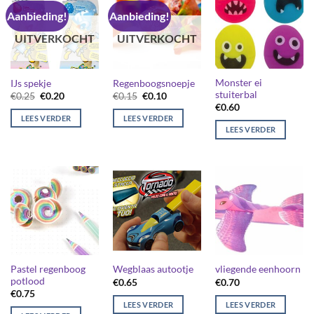
Aanbieding!
Aanbieding!
UITVERKOCHT
UITVERKOCHT
Monster ei
IJs spekje
Regenboogsnoepje
stuiterbal
Oorspronkelijke
Huidige
Oorspronkelijke
Huidige
€
0.25
€
0.20
€
0.15
€
0.10
prijs
prijs
prijs
prijs
€
0.60
was:
is:
was:
is:
LEES VERDER
LEES VERDER
€0.25.
€0.20.
€0.15.
€0.10.
LEES VERDER
Pastel regenboog
Wegblaas autootje
vliegende eenhoorn
potlood
€
0.65
€
0.70
€
0.75
LEES VERDER
LEES VERDER