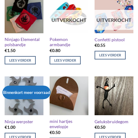
UITVERKOCHT
UITVERKOCHT
Ninjago Elemental
Pokemon
Confetti pistool
polsbandje
armbandje
€
0.55
€
1.50
€
0.80
LEES VERDER
LEES VERDER
LEES VERDER
Binnenkort meer voorraad
mini hartjes
Ninja werpster
Geluksbruidegom
envelopje
€
1.00
€
0.50
€
0.50
LEES VERDER
LEES VERDER