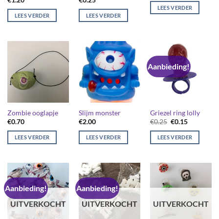
€
1.20
€
0.25
LEES VERDER
LEES VERDER
LEES VERDER
Aanbieding!
Zombie ooglapje
Slijm monster
Griezel ring lolly
Oorspronkelijk
Huidige
€
0.70
€
2.00
€
0.25
€
0.15
prijs
prijs
was:
is:
LEES VERDER
LEES VERDER
LEES VERDER
€0.25.
€0.15.
Aanbieding!
Aanbieding!
UITVERKOCHT
UITVERKOCHT
UITVERKOCHT