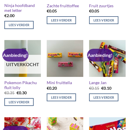
Ninja hoofdband
Zachte fruittoffee
Fruit zuurtjes
met letter
€
0.05
€
0.05
€
2.00
LEES VERDER
LEES VERDER
LEES VERDER
Aanbieding!
Aanbieding!
UITVERKOCHT
Pokemon Pikachu
Mini fruittella
Lange Jan
fluit lolly
Oorspronkelijk
Huidige
€
0.20
€
0.15
€
0.10
prijs
prijs
Oorspronkelijke
Huidige
€
0.35
€
0.30
was:
is:
prijs
prijs
LEES VERDER
LEES VERDER
€0.15.
€0.10.
was:
is:
LEES VERDER
€0.35.
€0.30.