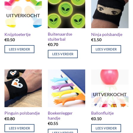
UITVERKOCHT
Buitenaardse
Knijptoetertje
Ninja polsbandje
stuiterbal
€
0.50
€
1.50
€
0.70
LEES VERDER
LEES VERDER
LEES VERDER
UITVERKOCHT
Boekenlegger
Pinguin polsbandje
Ballonfluitje
handje
€
0.80
€
0.10
€
0.55
LEES VERDER
LEES VERDER
LEES VERDER