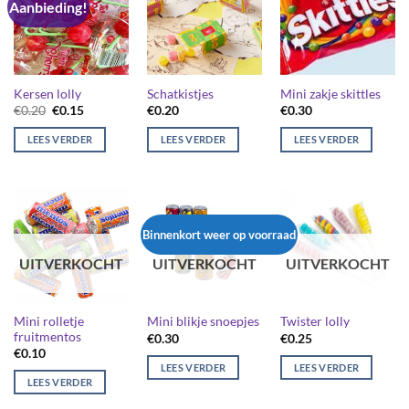
Aanbieding!
Kersen lolly
Schatkistjes
Mini zakje skittles
Oorspronkelijke
Huidige
€
0.20
€
0.15
€
0.20
€
0.30
prijs
prijs
was:
is:
LEES VERDER
LEES VERDER
LEES VERDER
€0.20.
€0.15.
Binnenkort weer op voorraad
UITVERKOCHT
UITVERKOCHT
UITVERKOCHT
Mini rolletje
Mini blikje snoepjes
Twister lolly
fruitmentos
€
0.30
€
0.25
€
0.10
LEES VERDER
LEES VERDER
LEES VERDER