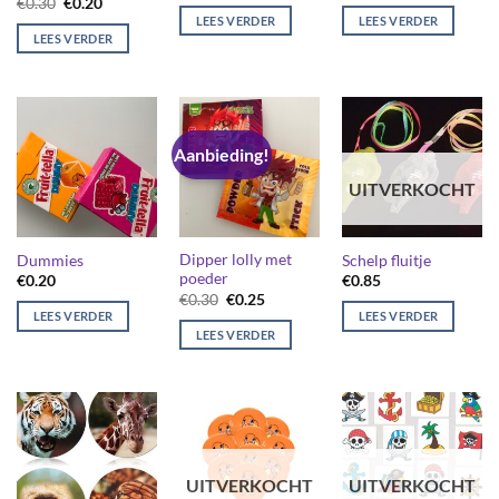
Oorspronkelijke
Huidige
€
0.30
€
0.20
was:
is:
was:
is:
prijs
prijs
LEES VERDER
LEES VERDER
€0.15.
€0.05.
€0.15.
€0.10.
was:
is:
LEES VERDER
€0.30.
€0.20.
Aanbieding!
UITVERKOCHT
Dipper lolly met
Dummies
Schelp fluitje
poeder
€
0.20
€
0.85
Oorspronkelijke
Huidige
€
0.30
€
0.25
prijs
prijs
LEES VERDER
LEES VERDER
was:
is:
LEES VERDER
€0.30.
€0.25.
UITVERKOCHT
UITVERKOCHT