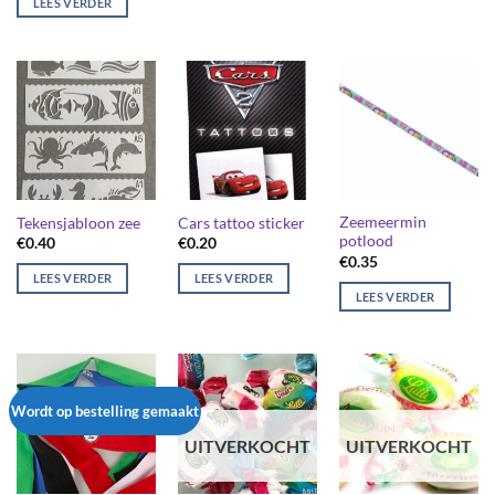
LEES VERDER
Zeemeermin
Tekensjabloon zee
Cars tattoo sticker
potlood
€
0.40
€
0.20
€
0.35
LEES VERDER
LEES VERDER
LEES VERDER
Wordt op bestelling gemaakt
UITVERKOCHT
UITVERKOCHT