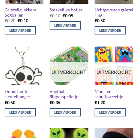
Griezelig lekkere
Lichtgevende griezel
Smakelijke botjes
oogballen
ring
Oorspronkelijke
Huidige
€
0.10
€
0.05
prijs
prijs
Oorspronkelijke
Huidige
€
0.20
€
0.10
€
0.50
was:
is:
prijs
prijs
LEES VERDER
€0.10.
€0.05.
was:
is:
LEES VERDER
LEES VERDER
€0.20.
€0.10.
UITVERKOCHT
UITVERKOCHT
Doodshoofd
Voetbal
Monster
sleutelhanger
flipperspelletje
schuifpuzzeltje
€
0.50
€
0.35
€
1.20
LEES VERDER
LEES VERDER
LEES VERDER