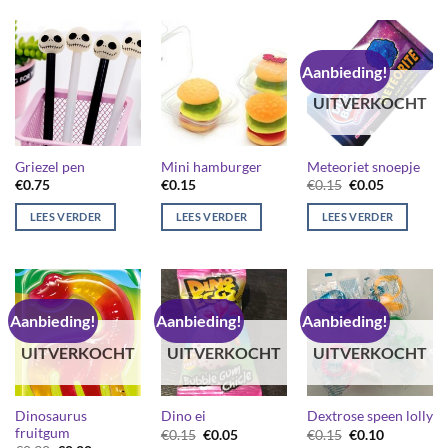
Aanbieding!
UITVERKOCHT
Griezel pen
Mini hamburger
Meteoriet snoepje
Oorspronkelijk
Huidige
€
0.75
€
0.15
€
0.15
€
0.05
prijs
prijs
was:
is:
LEES VERDER
LEES VERDER
LEES VERDER
€0.15.
€0.05.
Aanbieding!
Aanbieding!
Aanbieding!
UITVERKOCHT
UITVERKOCHT
UITVERKOCHT
Dinosaurus
Dino ei
Dextrose speen lolly
fruitgum
Oorspronkelijke
Huidige
Oorspronkelijk
Huidige
€
0.15
€
0.05
€
0.15
€
0.10
prijs
prijs
prijs
prijs