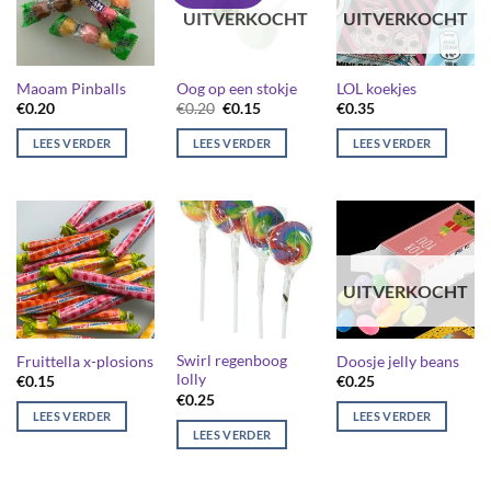
UITVERKOCHT
UITVERKOCHT
Maoam Pinballs
Oog op een stokje
LOL koekjes
Oorspronkelijke
Huidige
€
0.20
€
0.20
€
0.15
€
0.35
prijs
prijs
was:
is:
LEES VERDER
LEES VERDER
LEES VERDER
€0.20.
€0.15.
UITVERKOCHT
Swirl regenboog
Fruittella x-plosions
Doosje jelly beans
lolly
€
0.15
€
0.25
€
0.25
LEES VERDER
LEES VERDER
LEES VERDER