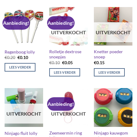
Aanbieding!
Aanbieding!
UITVERKOCHT
UITVERKOCHT
Rolletje dextrose
Knetter poeder
Regenboog lolly
snoepjes
snoep
Oorspronkelijke
Huidige
€
0.20
€
0.10
prijs
prijs
Oorspronkelijke
Huidige
€
0.10
€
0.05
€
0.15
was:
is:
prijs
prijs
LEES VERDER
€0.20.
€0.10.
was:
is:
LEES VERDER
LEES VERDER
€0.10.
€0.05.
Aanbieding!
UITVERKOCHT
UITVERKOCHT
Zeemeermin ring
Ninjago kauwgom
Ninjago fluit lolly