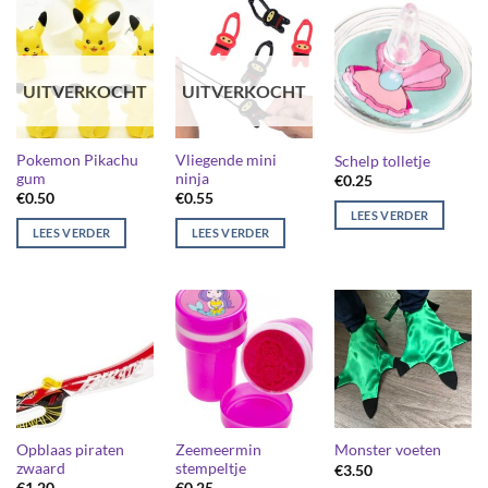
UITVERKOCHT
UITVERKOCHT
Pokemon Pikachu
Vliegende mini
Schelp tolletje
gum
ninja
€
0.25
€
0.50
€
0.55
LEES VERDER
LEES VERDER
LEES VERDER
Opblaas piraten
Zeemeermin
Monster voeten
zwaard
stempeltje
€
3.50