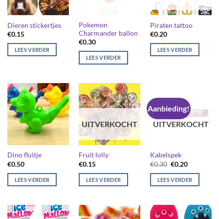
Pokemon
Dieren stickertjes
Piraten tattoo
Charmander ballon
€
0.15
€
0.20
€
0.30
LEES VERDER
LEES VERDER
LEES VERDER
Aanbieding!
UITVERKOCHT
UITVERKOCHT
Dino fluitje
Fruit lolly
Kabelspek
Oorspronkelijk
Huidige
€
0.50
€
0.15
€
0.30
€
0.20
prijs
prijs
was:
is:
LEES VERDER
LEES VERDER
LEES VERDER
€0.30.
€0.20.