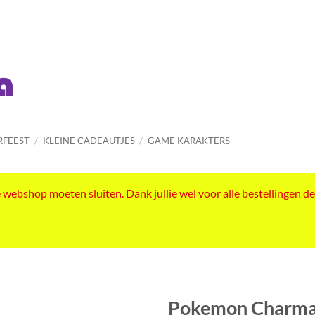
RFEEST
/
KLEINE CADEAUTJES
/
GAME KARAKTERS
ebshop moeten sluiten. Dank jullie wel voor alle bestellingen de
Pokemon Charma