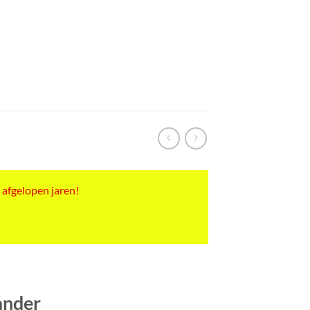
 afgelopen jaren!
nder