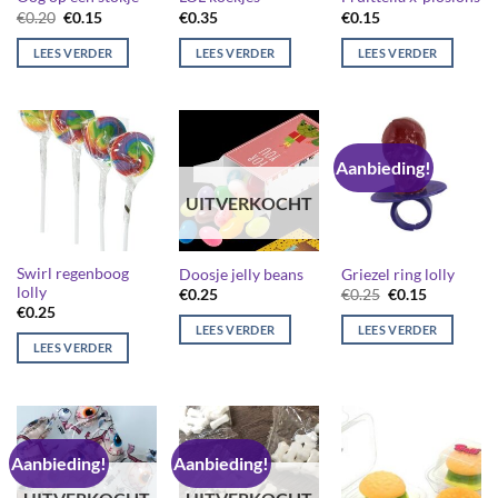
Oorspronkelijke
Huidige
€
0.20
€
0.15
€
0.35
€
0.15
prijs
prijs
was:
is:
LEES VERDER
LEES VERDER
LEES VERDER
€0.20.
€0.15.
Aanbieding!
UITVERKOCHT
Swirl regenboog
Doosje jelly beans
Griezel ring lolly
lolly
Oorspronkelijk
Huidige
€
0.25
€
0.25
€
0.15
prijs
prijs
€
0.25
was:
is:
LEES VERDER
LEES VERDER
€0.25.
€0.15.
LEES VERDER
Aanbieding!
Aanbieding!