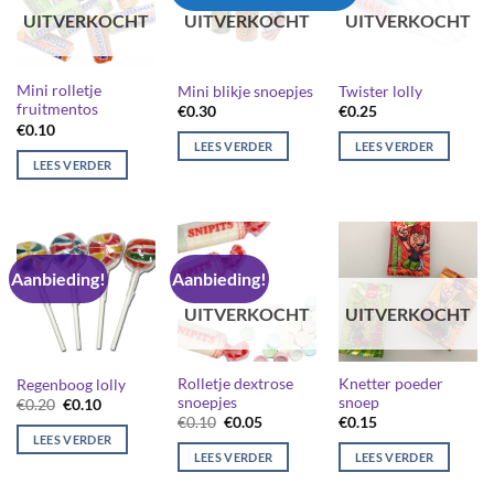
UITVERKOCHT
UITVERKOCHT
UITVERKOCHT
Mini rolletje
Mini blikje snoepjes
Twister lolly
fruitmentos
€
0.30
€
0.25
€
0.10
LEES VERDER
LEES VERDER
LEES VERDER
Aanbieding!
Aanbieding!
UITVERKOCHT
UITVERKOCHT
Rolletje dextrose
Knetter poeder
Regenboog lolly
snoepjes
snoep
Oorspronkelijke
Huidige
€
0.20
€
0.10
prijs
prijs
Oorspronkelijke
Huidige
€
0.10
€
0.05
€
0.15
was:
is:
prijs
prijs
LEES VERDER
€0.20.
€0.10.
was:
is:
LEES VERDER
LEES VERDER
€0.10.
€0.05.