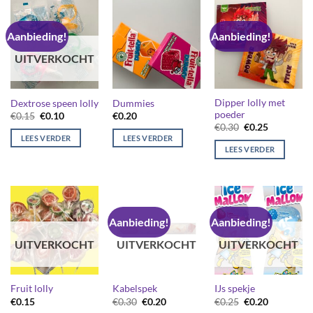
Aanbieding!
Aanbieding!
UITVERKOCHT
Dipper lolly met
Dextrose speen lolly
Dummies
poeder
Oorspronkelijke
Huidige
€
0.15
€
0.10
€
0.20
prijs
prijs
Oorspronkelijk
Huidige
€
0.30
€
0.25
was:
is:
prijs
prijs
LEES VERDER
LEES VERDER
€0.15.
€0.10.
was:
is:
LEES VERDER
€0.30.
€0.25.
Aanbieding!
Aanbieding!
UITVERKOCHT
UITVERKOCHT
UITVERKOCHT
Fruit lolly
Kabelspek
IJs spekje
Oorspronkelijke
Huidige
Oorspronkelijk
Huidige
€
0.15
€
0.30
€
0.20
€
0.25
€
0.20
prijs
prijs
prijs
prijs