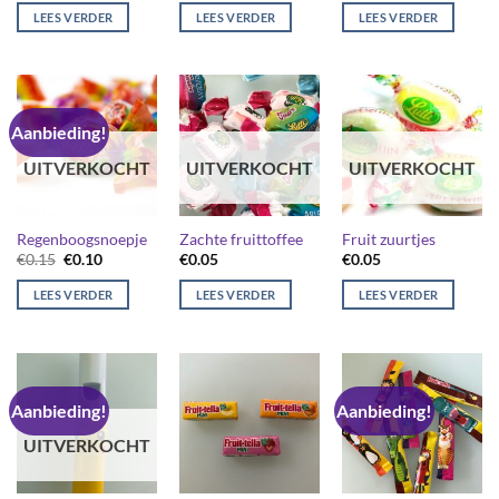
was:
is:
was:
is:
LEES VERDER
LEES VERDER
LEES VERDER
€0.30.
€0.20.
€0.25.
€0.20.
Aanbieding!
UITVERKOCHT
UITVERKOCHT
UITVERKOCHT
Regenboogsnoepje
Zachte fruittoffee
Fruit zuurtjes
Oorspronkelijke
Huidige
€
0.15
€
0.10
€
0.05
€
0.05
prijs
prijs
was:
is:
LEES VERDER
LEES VERDER
LEES VERDER
€0.15.
€0.10.
Aanbieding!
Aanbieding!
UITVERKOCHT