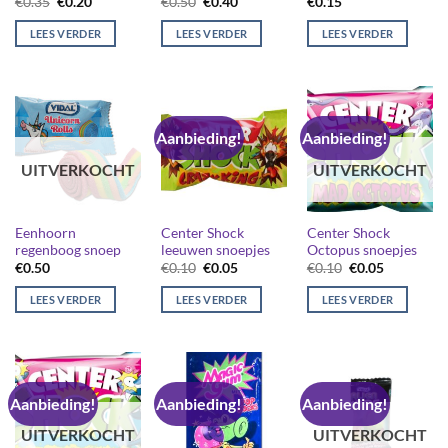
Oorspronkelijke
Huidige
Oorspronkelijke
Huidige
€
0.35
€
0.20
€
0.50
€
0.40
€
0.15
prijs
prijs
prijs
prijs
was:
is:
was:
is:
LEES VERDER
LEES VERDER
LEES VERDER
€0.35.
€0.20.
€0.50.
€0.40.
Aanbieding!
Aanbieding!
UITVERKOCHT
UITVERKOCHT
Eenhoorn
Center Shock
Center Shock
regenboog snoep
leeuwen snoepjes
Octopus snoepjes
Oorspronkelijke
Huidige
Oorspronkelijk
Huidige
€
0.50
€
0.10
€
0.05
€
0.10
€
0.05
prijs
prijs
prijs
prijs
was:
is:
was:
is:
LEES VERDER
LEES VERDER
LEES VERDER
€0.10.
€0.05.
€0.10.
€0.05.
Aanbieding!
Aanbieding!
Aanbieding!
UITVERKOCHT
UITVERKOCHT