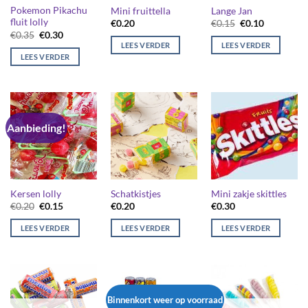
Pokemon Pikachu
Mini fruittella
Lange Jan
fluit lolly
Oorspronkelijk
Huidige
€
0.20
€
0.15
€
0.10
prijs
prijs
Oorspronkelijke
Huidige
€
0.35
€
0.30
was:
is:
prijs
prijs
LEES VERDER
LEES VERDER
€0.15.
€0.10.
was:
is:
LEES VERDER
€0.35.
€0.30.
Aanbieding!
Kersen lolly
Schatkistjes
Mini zakje skittles
Oorspronkelijke
Huidige
€
0.20
€
0.15
€
0.20
€
0.30
prijs
prijs
was:
is:
LEES VERDER
LEES VERDER
LEES VERDER
€0.20.
€0.15.
Binnenkort weer op voorraad