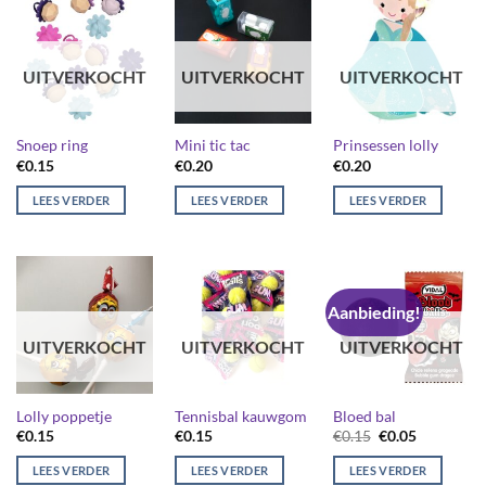
UITVERKOCHT
UITVERKOCHT
UITVERKOCHT
Snoep ring
Mini tic tac
Prinsessen lolly
€
0.15
€
0.20
€
0.20
LEES VERDER
LEES VERDER
LEES VERDER
Aanbieding!
UITVERKOCHT
UITVERKOCHT
UITVERKOCHT
Lolly poppetje
Tennisbal kauwgom
Bloed bal
Oorspronkelijk
Huidige
€
0.15
€
0.15
€
0.15
€
0.05
prijs
prijs
was:
is:
LEES VERDER
LEES VERDER
LEES VERDER
€0.15.
€0.05.