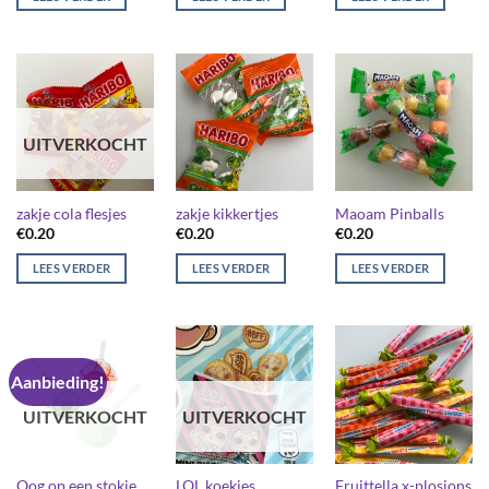
UITVERKOCHT
zakje cola flesjes
zakje kikkertjes
Maoam Pinballs
€
0.20
€
0.20
€
0.20
LEES VERDER
LEES VERDER
LEES VERDER
Aanbieding!
UITVERKOCHT
UITVERKOCHT
Oog op een stokje
LOL koekjes
Fruittella x-plosions