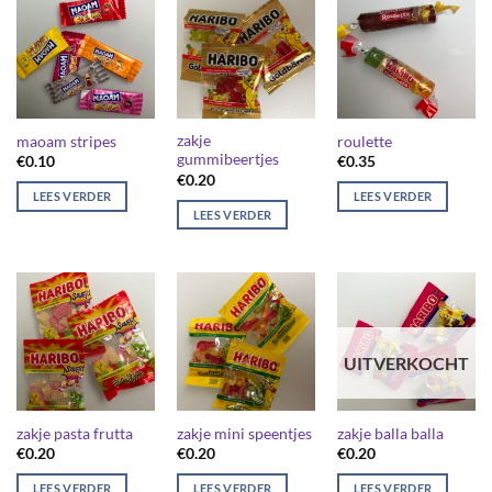
zakje
maoam stripes
roulette
gummibeertjes
€
0.10
€
0.35
€
0.20
LEES VERDER
LEES VERDER
LEES VERDER
UITVERKOCHT
zakje pasta frutta
zakje mini speentjes
zakje balla balla
€
0.20
€
0.20
€
0.20
LEES VERDER
LEES VERDER
LEES VERDER