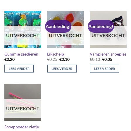
Aanbieding!
Aanbieding!
UITVERKOCHT
UITVERKOCHT
UITVERKOCHT
Gummie zeedieren
Likschelp
Vampieren snoepjes
Oorspronkelijke
Huidige
Oorspronkelijk
Huidige
€
0.20
€
0.25
€
0.10
€
0.10
€
0.05
prijs
prijs
prijs
prijs
was:
is:
was:
is:
LEES VERDER
LEES VERDER
LEES VERDER
€0.25.
€0.10.
€0.10.
€0.05.
UITVERKOCHT
Snoeppoeder rietje