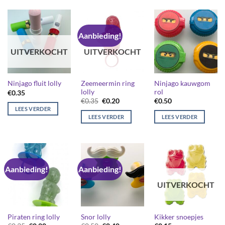
Aanbieding!
UITVERKOCHT
UITVERKOCHT
Zeemeermin ring
Ninjago kauwgom
Ninjago fluit lolly
lolly
rol
€
0.35
Oorspronkelijke
Huidige
€
0.35
€
0.20
€
0.50
prijs
prijs
LEES VERDER
was:
is:
LEES VERDER
LEES VERDER
€0.35.
€0.20.
Aanbieding!
Aanbieding!
UITVERKOCHT
Piraten ring lolly
Snor lolly
Kikker snoepjes