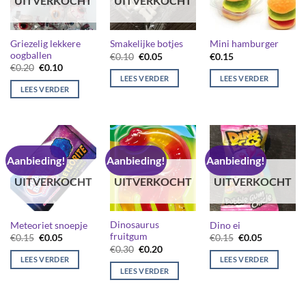
UITVERKOCHT
UITVERKOCHT
Griezelig lekkere
Smakelijke botjes
Mini hamburger
oogballen
Oorspronkelijke
Huidige
€
0.10
€
0.05
€
0.15
prijs
prijs
Oorspronkelijke
Huidige
€
0.20
€
0.10
was:
is:
prijs
prijs
LEES VERDER
LEES VERDER
€0.10.
€0.05.
was:
is:
LEES VERDER
€0.20.
€0.10.
Aanbieding!
Aanbieding!
Aanbieding!
UITVERKOCHT
UITVERKOCHT
UITVERKOCHT
Dinosaurus
Meteoriet snoepje
Dino ei
fruitgum
Oorspronkelijke
Huidige
Oorspronkelijk
Huidige
€
0.15
€
0.05
€
0.15
€
0.05
prijs
prijs
prijs
prijs
Oorspronkelijke
Huidige
€
0.30
€
0.20
was:
is:
was:
is:
prijs
prijs
LEES VERDER
LEES VERDER
€0.15.
€0.05.
€0.15.
€0.05.
was:
is:
LEES VERDER
€0.30.
€0.20.