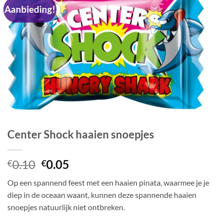
Aanbieding!
Center Shock haaien snoepjes
Oorspronkelijke
Huidige
0.10
0.05
€
€
prijs
prijs
Op een spannend feest met een haaien pinata, waarmee je je
was:
is:
diep in de oceaan waant, kunnen deze spannende haaien
€0.10.
€0.05.
snoepjes natuurlijk niet ontbreken.