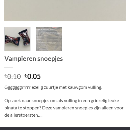
Vampieren snoepjes
Oorspronkelijke
Huidige
0.10
0.05
€
€
prijs
prijs
Gggggggrrrrriezelig zuurtje met kauwgom vulling.
was:
is:
€0.10.
€0.05.
Op zoek naar snoepjes om als vulling in een griezelig leuke
pinata te stoppen? Deze vampieren snoepjes zijn alleen voor
de allerstoersten….