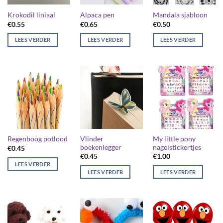
Krokodil liniaal
Alpaca pen
Mandala sjabloon
€
0.55
€
0.65
€
0.50
LEES VERDER
LEES VERDER
LEES VERDER
Vlinder
My little pony
Regenboog potlood
boekenlegger
nagelstickertjes
€
0.45
€
0.45
€
1.00
LEES VERDER
LEES VERDER
LEES VERDER