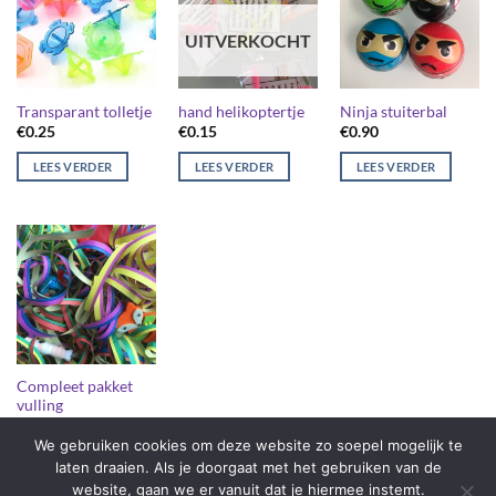
UITVERKOCHT
Transparant tolletje
hand helikoptertje
Ninja stuiterbal
€
0.25
€
0.15
€
0.90
LEES VERDER
LEES VERDER
LEES VERDER
Compleet pakket
vulling
We gebruiken cookies om deze website zo soepel mogelijk te
LEES VERDER
laten draaien. Als je doorgaat met het gebruiken van de
website, gaan we er vanuit dat je hiermee instemt.