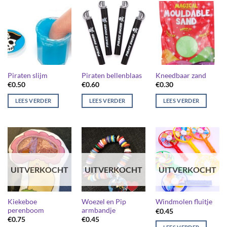
Piraten slijm
Piraten bellenblaas
Kneedbaar zand
€
0.50
€
0.60
€
0.30
LEES VERDER
LEES VERDER
LEES VERDER
UITVERKOCHT
UITVERKOCHT
UITVERKOCHT
Kiekeboe
Woezel en Pip
Windmolen fluitje
perenboom
armbandje
€
0.45
€
0.75
€
0.45