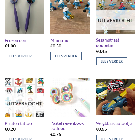
UITVERKOCHT
Sesamstraat
Frozen pen
Mini smurf
poppetje
€
1.00
€
0.50
€
0.45
LEES VERDER
LEES VERDER
LEES VERDER
UITVERKOCHT
Pastel regenboog
Piraten tattoo
Wegblaas autootje
potlood
€
0.20
€
0.65
€
0.75
LEES VERDER
LEES VERDER