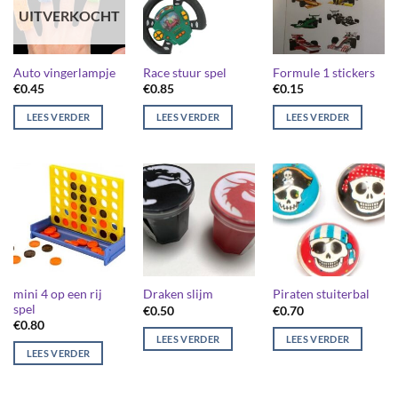
UITVERKOCHT
Auto vingerlampje
Race stuur spel
Formule 1 stickers
€
0.45
€
0.85
€
0.15
LEES VERDER
LEES VERDER
LEES VERDER
mini 4 op een rij
Draken slijm
Piraten stuiterbal
spel
€
0.50
€
0.70
€
0.80
LEES VERDER
LEES VERDER
LEES VERDER