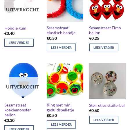
UITVERKOCHT
Sesamstraat
Sesamstraat Elmo
Hondje gum
elastisch bandje
ballon
€
0.40
€
0.50
€
0.25
LEES VERDER
LEES VERDER
LEES VERDER
UITVERKOCHT
Sesamstraat
Ring met mini
Sterretjes stuiterbal
koekiemonster
geduldspelletje
€
0.60
ballon
€
0.50
LEES VERDER
€
0.30
LEES VERDER
LEES VERDER