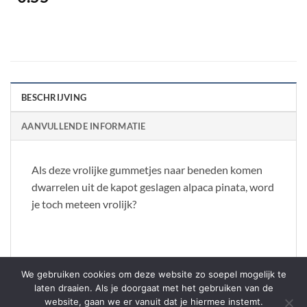
BESCHRIJVING
AANVULLENDE INFORMATIE
Als deze vrolijke gummetjes naar beneden komen
dwarrelen uit de kapot geslagen alpaca pinata, word
je toch meteen vrolijk?
Verschillende kleuren worden door elkaar geleverd.
We gebruiken cookies om deze website zo soepel mogelijk te
laten draaien. Als je doorgaat met het gebruiken van de
website, gaan we er vanuit dat je hiermee instemt.