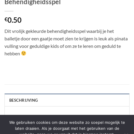
Behendigheidsspel
0.50
€
Dit vrolijk gekleurde behendigheidsspel waarbij je het
balletje door een gaatje moet zien te krijgen is leuk als pinata
vulling voor geduldige kids of om ze te leren om geduld te
hebben
BESCHRIJVING
Verschillende kleuren worden door elkaar geleverd.
We gebruiken cookies om deze website zo soepel mogelijk te
laten draaien. Als je doorgaat met het gebruiken van de