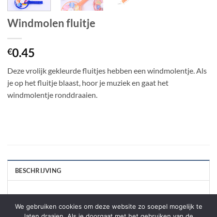
Windmolen fluitje
0.45
€
Deze vrolijk gekleurde fluitjes hebben een windmolentje. Als
je op het fluitje blaast, hoor je muziek en gaat het
windmolentje ronddraaien.
BESCHRIJVING
Verschillende kleuren worden door elkaar geleverd.
We gebruiken cookies om deze website zo soepel mogelijk te
laten draaien. Als je doorgaat met het gebruiken van de