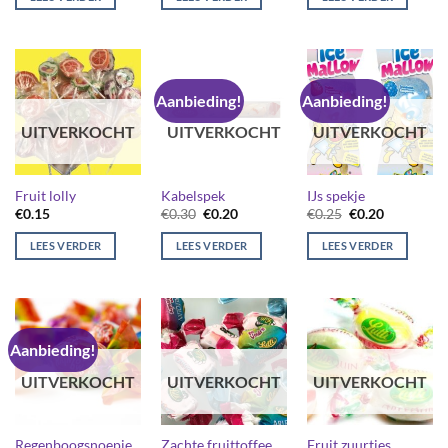
€0.15.
€0.10.
Aanbieding!
Aanbieding!
UITVERKOCHT
UITVERKOCHT
UITVERKOCHT
Fruit lolly
Kabelspek
IJs spekje
Oorspronkelijke
Huidige
Oorspronkelijk
Huidige
€
0.15
€
0.30
€
0.20
€
0.25
€
0.20
prijs
prijs
prijs
prijs
was:
is:
was:
is:
LEES VERDER
LEES VERDER
LEES VERDER
€0.30.
€0.20.
€0.25.
€0.20.
Aanbieding!
UITVERKOCHT
UITVERKOCHT
UITVERKOCHT
Regenboogsnoepje
Zachte fruittoffee
Fruit zuurtjes