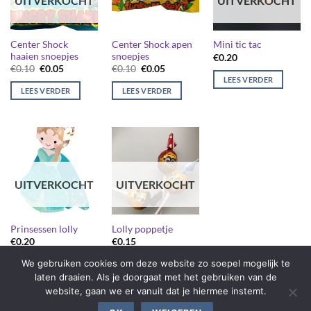
UITVERKOCHT
UITVERKOCHT
Center Shock
Center Shock apen
Mini tic tac
haaien snoepjes
snoepjes
€
0.20
Oorspronkelijke
Huidige
Oorspronkelijke
Huidige
€
0.10
€
0.05
€
0.10
€
0.05
prijs
prijs
prijs
prijs
LEES VERDER
was:
is:
was:
is:
LEES VERDER
LEES VERDER
€0.10.
€0.05.
€0.10.
€0.05.
UITVERKOCHT
UITVERKOCHT
Prinsessen lolly
Lolly poppetje
€
0.20
€
0.15
We gebruiken cookies om deze website zo soepel mogelijk te
LEES VERDER
LEES VERDER
laten draaien. Als je doorgaat met het gebruiken van de
website, gaan we er vanuit dat je hiermee instemt.