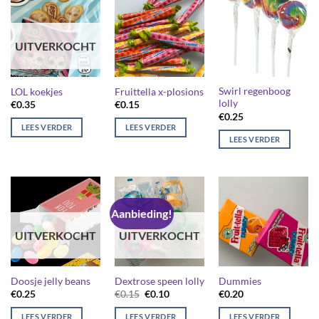
UITVERKOCHT
Swirl regenboog
LOL koekjes
Fruittella x-plosions
lolly
€
0.35
€
0.15
€
0.25
LEES VERDER
LEES VERDER
LEES VERDER
Aanbieding!
UITVERKOCHT
UITVERKOCHT
Doosje jelly beans
Dextrose speen lolly
Dummies
Oorspronkelijke
Huidige
€
0.25
€
0.15
€
0.10
€
0.20
prijs
prijs
was:
is:
LEES VERDER
LEES VERDER
LEES VERDER