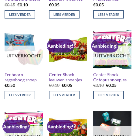
Oorspronkelijke
Huidige
€
0.15
€
0.10
€
0.05
€
0.05
prijs
prijs
was:
is:
LEES VERDER
LEES VERDER
LEES VERDER
€0.15.
€0.10.
Aanbieding!
Aanbieding!
UITVERKOCHT
UITVERKOCHT
Eenhoorn
Center Shock
Center Shock
regenboog snoep
leeuwen snoepjes
Octopus snoepjes
Oorspronkelijke
Huidige
Oorspronkelijk
Huidige
€
0.50
€
0.10
€
0.05
€
0.10
€
0.05
prijs
prijs
prijs
prijs
was:
is:
was:
is:
LEES VERDER
LEES VERDER
LEES VERDER
€0.10.
€0.05.
€0.10.
€0.05.
Aanbieding!
Aanbieding!