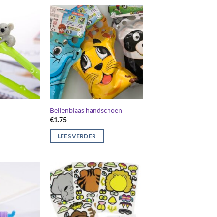
Bellenblaas handschoen
€
1.75
LEES VERDER