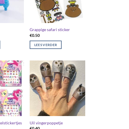
Grappige safari sticker
€
0.50
LEES VERDER
elstickertjes
Uil vingerpoppetje
€
0.40