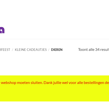
Toont alle 34 resu
RFEEST
/
KLEINE CADEAUTJES
/
DIEREN
ebshop moeten sluiten. Dank jullie wel voor alle bestellingen de