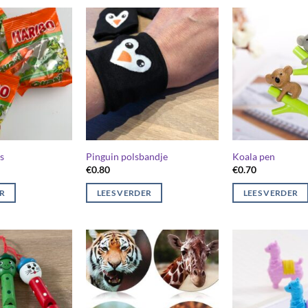
s
Pinguin polsbandje
Koala pen
€
0.80
€
0.70
ER
LEES VERDER
LEES VERDER