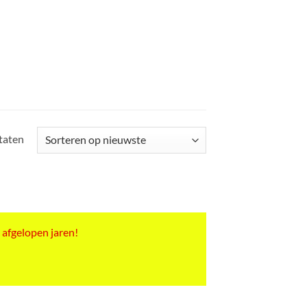
Gesorteerd
ltaten
op
nieuwste
 afgelopen jaren!