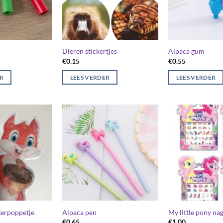
Dieren stickertjes
Alpaca gum
€
0.15
€
0.55
ER
LEES VERDER
LEES VERDER
gerpoppetje
Alpaca pen
My little pony nag
€
0.65
€
1.00