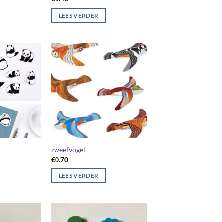
LEES VERDER
zweefvogel
€
0.70
LEES VERDER