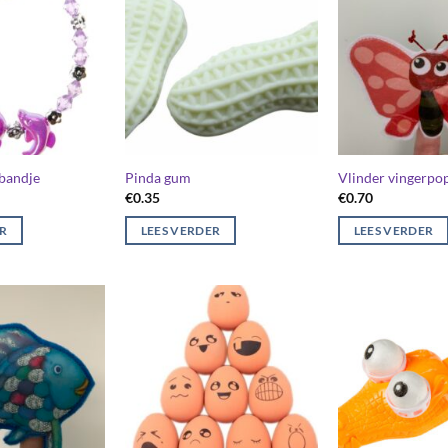
bandje
Pinda gum
Vlinder vingerpo
€
0.35
€
0.70
ER
LEES VERDER
LEES VERDER