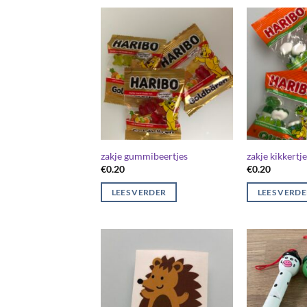
zakje gummibeertjes
zakje kikkertje
€
0.20
€
0.20
LEES VERDER
LEES VERD