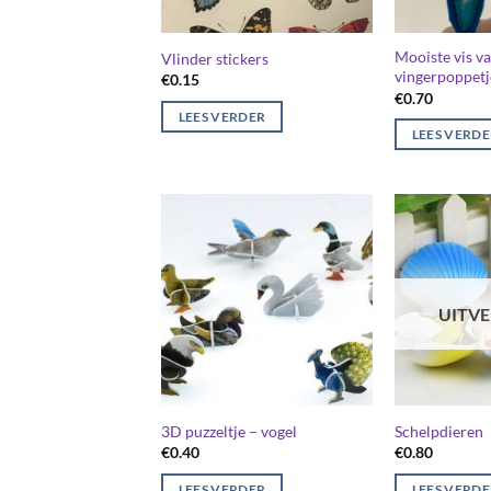
Mooiste vis va
Vlinder stickers
vingerpoppetj
€
0.15
€
0.70
LEES VERDER
LEES VERD
UITV
3D puzzeltje – vogel
Schelpdieren
€
0.40
€
0.80
LEES VERDER
LEES VERD