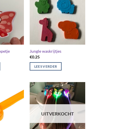
ppetje
Jungle waskrijtjes
€
0.25
LEES VERDER
UITVERKOCHT