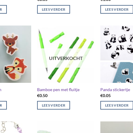
ER
LEES VERDER
LEES VERDER
UITVERKOCHT
m
Bamboe pen met fluitje
Panda stickertje
€
0.50
€
0.05
ER
LEES VERDER
LEES VERDER