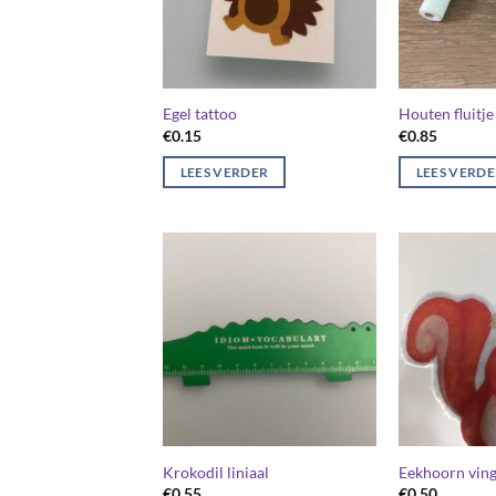
Egel tattoo
Houten fluitje
€
0.15
€
0.85
LEES VERDER
LEES VERD
Krokodil liniaal
Eekhoorn vin
€
0.55
€
0.50