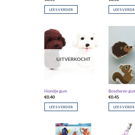
LEES VERDER
LEES VERD
UITVERKOCHT
Hondje gum
Bosdieren gu
€
0.40
€
0.45
LEES VERDER
LEES VERD