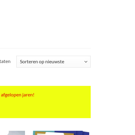
Gesorteerd
ltaten
op
nieuwste
 afgelopen jaren!