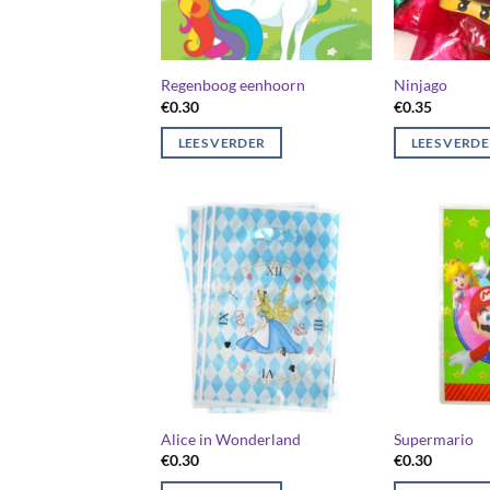
Regenboog eenhoorn
Ninjago
€
0.30
€
0.35
LEES VERDER
LEES VERD
Alice in Wonderland
Supermario
€
0.30
€
0.30