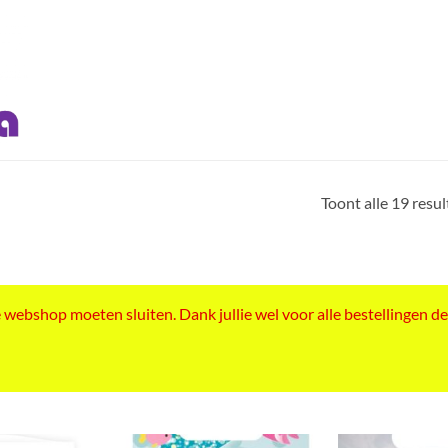
Toont alle 19 resu
ebshop moeten sluiten. Dank jullie wel voor alle bestellingen de