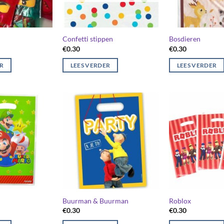
Confetti stippen
Bosdieren
€
0.30
€
0.30
ER
LEES VERDER
LEES VERDER
Buurman & Buurman
Roblox
€
0.30
€
0.30