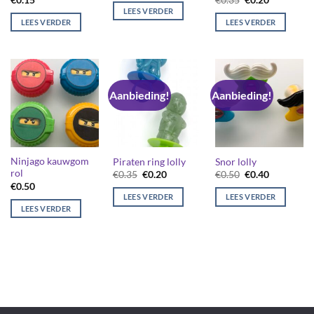
€
0.15
€
0.35
€
0.20
prijs
prijs
LEES VERDER
was:
is:
LEES VERDER
LEES VERDER
€0.35.
€0.20.
Aanbieding!
Aanbieding!
Ninjago kauwgom
Piraten ring lolly
Snor lolly
rol
Oorspronkelijke
Huidige
Oorspronkelijk
Huidige
€
0.35
€
0.20
€
0.50
€
0.40
prijs
prijs
prijs
prijs
€
0.50
was:
is:
was:
is:
LEES VERDER
LEES VERDER
€0.35.
€0.20.
€0.50.
€0.40.
LEES VERDER