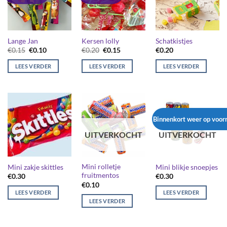
Lange Jan
Kersen lolly
Schatkistjes
Oorspronkelijke
Huidige
Oorspronkelijke
Huidige
€
0.15
€
0.10
€
0.20
€
0.15
€
0.20
prijs
prijs
prijs
prijs
was:
is:
was:
is:
LEES VERDER
LEES VERDER
LEES VERDER
€0.15.
€0.10.
€0.20.
€0.15.
Binnenkort weer op voor
UITVERKOCHT
UITVERKOCHT
Mini rolletje
Mini zakje skittles
Mini blikje snoepjes
fruitmentos
€
0.30
€
0.30
€
0.10
LEES VERDER
LEES VERDER
LEES VERDER