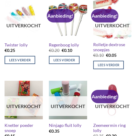
Aanbieding!
Aanbieding!
UITVERKOCHT
UITVERKOCHT
Rolletje dextrose
Twister lolly
Regenboog lolly
snoepjes
Oorspronkelijke
Huidige
€
0.25
€
0.20
€
0.10
prijs
prijs
Oorspronkelijk
Huidige
€
0.10
€
0.05
was:
is:
prijs
prijs
LEES VERDER
LEES VERDER
€0.20.
€0.10.
was:
is:
LEES VERDER
€0.10.
€0.05.
Aanbieding!
UITVERKOCHT
UITVERKOCHT
UITVERKOCHT
Knetter poeder
Zeemeermin ring
Ninjago fluit lolly
snoep
lolly
€
0.35
Oorspronkelijk
Huidige