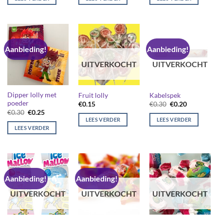
€0.15.
€0.10.
Aanbieding!
Aanbieding!
UITVERKOCHT
UITVERKOCHT
Dipper lolly met
Fruit lolly
Kabelspek
poeder
Oorspronkelijk
Huidige
€
0.15
€
0.30
€
0.20
prijs
prijs
Oorspronkelijke
Huidige
€
0.30
€
0.25
was:
is:
prijs
prijs
LEES VERDER
LEES VERDER
€0.30.
€0.20.
was:
is:
LEES VERDER
€0.30.
€0.25.
Aanbieding!
Aanbieding!
UITVERKOCHT
UITVERKOCHT
UITVERKOCHT