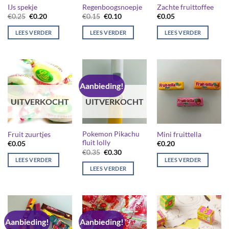
IJs spekje
Regenboogsnoepje
Zachte fruittoffee
Oorspronkelijke
Huidige
Oorspronkelijke
Huidige
€
0.25
€
0.20
€
0.15
€
0.10
€
0.05
prijs
prijs
prijs
prijs
was:
is:
was:
is:
LEES VERDER
LEES VERDER
LEES VERDER
€0.25.
€0.20.
€0.15.
€0.10.
Aanbieding!
UITVERKOCHT
UITVERKOCHT
Pokemon Pikachu
Fruit zuurtjes
Mini fruittella
fluit lolly
€
0.05
€
0.20
Oorspronkelijke
Huidige
€
0.35
€
0.30
prijs
prijs
LEES VERDER
LEES VERDER
was:
is:
LEES VERDER
€0.35.
€0.30.
Aanbieding!
Aanbieding!