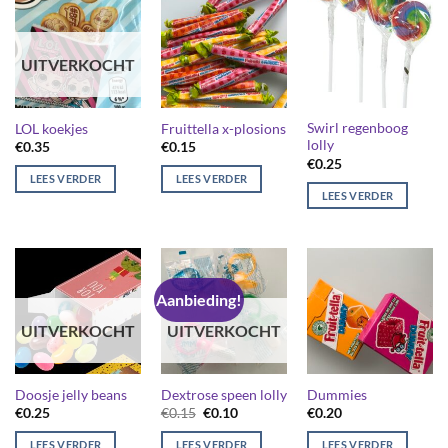
UITVERKOCHT
Swirl regenboog
LOL koekjes
Fruittella x-plosions
lolly
€
0.35
€
0.15
€
0.25
LEES VERDER
LEES VERDER
LEES VERDER
Aanbieding!
UITVERKOCHT
UITVERKOCHT
Doosje jelly beans
Dextrose speen lolly
Dummies
Oorspronkelijke
Huidige
€
0.25
€
0.15
€
0.10
€
0.20
prijs
prijs
was:
is:
LEES VERDER
LEES VERDER
LEES VERDER