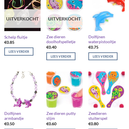
UITVERKOCHT
UITVERKOCHT
Zee dieren
Dolfijnen
Schelp fluitje
doolhofspelletje
waterpistooltje
€
0.85
€
0.40
€
0.75
LEES VERDER
LEES VERDER
LEES VERDER
Dolfijnen
Zee dieren putty
Zeedieren
armbandje
slijm
stuiterspel
€
0.50
€
0.60
€
0.80