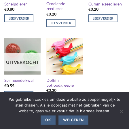
Groeiende
Schelpdieren
Gummie zeedieren
zeedieren
€
0.80
€
0.20
€
0.20
LEES VERDER
LEES VERDER
LEES VERDER
UITVERKOCHT
Dolfijn
Springende kwal
potloodgreepje
€
0.55
€
0.30
LEES VERDER
We gebruiken cookies om deze website zo soepel mogelijk te
LEES VERDER
laten draaien. Als je doorgaat met het gebruiken van de
website, gaan we er vanuit dat je hiermee instemt.
OK
WEIGEREN