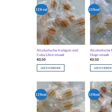
11% vol
11%vol
Alcoholische fruitgum met
Alcoholische 
Cuba Libre smaak
Hugo smaak
€
0.50
€
0.50
LEES VERDER
LEES VERD
11%vol
11%vol