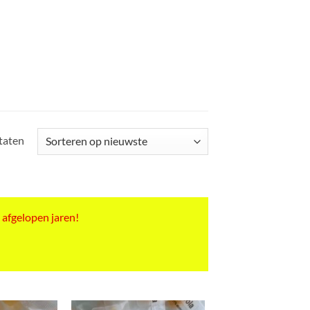
Gesorteerd
ltaten
op
nieuwste
 afgelopen jaren!