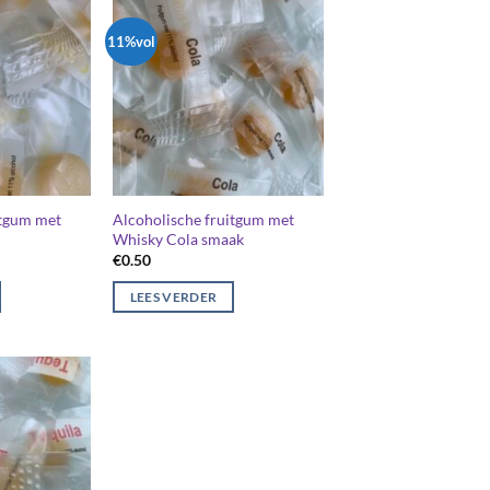
11%vol
itgum met
Alcoholische fruitgum met
Whisky Cola smaak
€
0.50
LEES VERDER