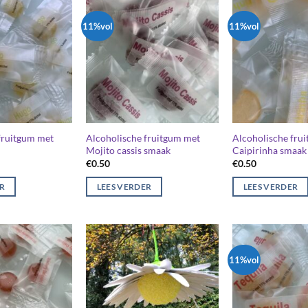
11%vol
11%vol
fruitgum met
Alcoholische fruitgum met
Alcoholische fru
Mojito cassis smaak
Caipirinha smaak
€
0.50
€
0.50
ER
LEES VERDER
LEES VERDER
11%vol