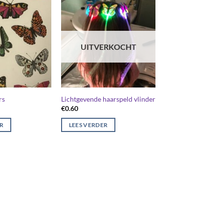
UITVERKOCHT
rs
Lichtgevende haarspeld vlinder
€
0.60
ER
LEES VERDER