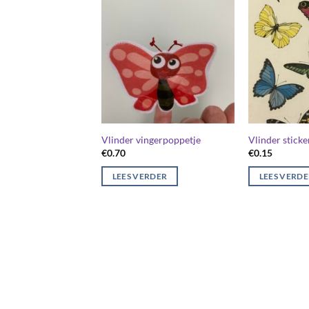
Vlinder vingerpoppetje
Vlinder sticke
€
0.70
€
0.15
LEES VERDER
LEES VERD