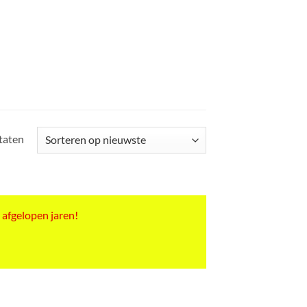
Gesorteerd
ltaten
op
nieuwste
 afgelopen jaren!