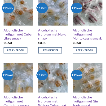
11% vol
11%vol
11%vol
Alcoholische
Alcoholische
Alcoholische
fruitgum met Cuba
fruitgum met Hugo
fruitgum met
Libre smaak
smaak
Mojito cassis smaak
€
0.50
€
0.50
€
0.50
LEES VERDER
LEES VERDER
LEES VERDER
11%vol
11%vol
11%vol
Alcoholische
Alcoholische
Alcoholische
fruitgum met
fruitgum met
fruitgum met Gin
Caipirinha smaak
Whisky Cola smaak
Tonic smaak