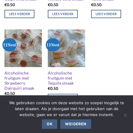
€
0.50
€
0.50
€
0.50
LEES VERDER
LEES VERDER
LEES VERDER
11%vol
11%vol
Alcoholische
Alcoholische
fruitgum met
fruitgum met
Strawberry
Tequila smaak
Dairquiri smaak
€
0.50
€
0.50
LEES VERDER
We gebruiken cookies om deze website zo soepel mogelijk te
LEES VERDER
laten draaien. Als je doorgaat met het gebruiken van de
website, gaan we er vanuit dat je hiermee instemt.
OK
WEIGEREN