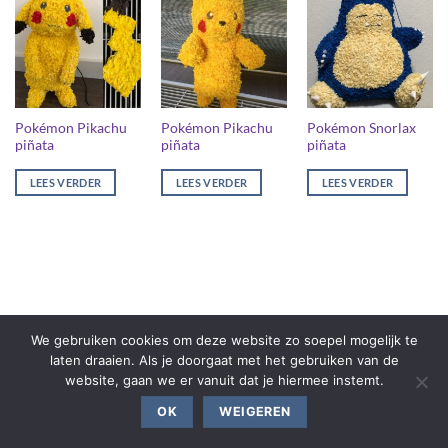
Pokémon Pikachu
Pokémon Pikachu
Pokémon Snorlax
piñata
piñata
piñata
LEES VERDER
LEES VERDER
LEES VERDER
We gebruiken cookies om deze website zo soepel mogelijk te
laten draaien. Als je doorgaat met het gebruiken van de
website, gaan we er vanuit dat je hiermee instemt.
OK
WEIGEREN