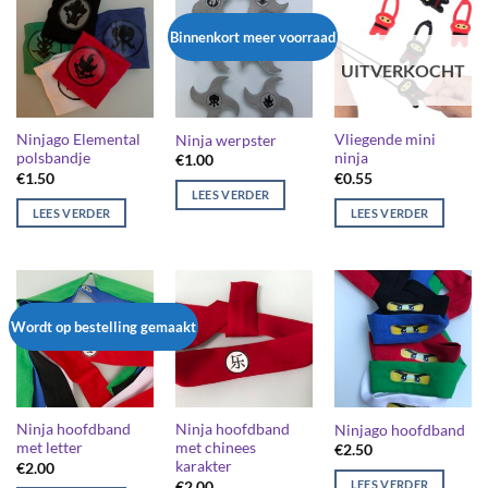
Binnenkort meer voorraad
UITVERKOCHT
Ninjago Elemental
Vliegende mini
Ninja werpster
polsbandje
ninja
€
1.00
€
1.50
€
0.55
LEES VERDER
LEES VERDER
LEES VERDER
Wordt op bestelling gemaakt
Ninja hoofdband
Ninja hoofdband
Ninjago hoofdband
met letter
met chinees
€
2.50
karakter
€
2.00
LEES VERDER
€
2.00