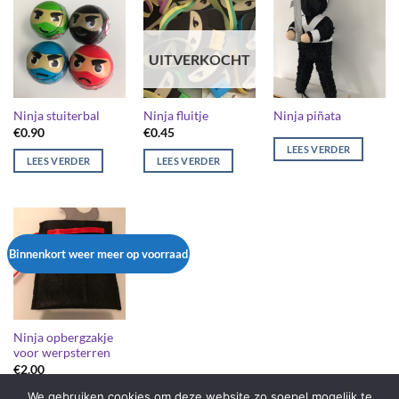
UITVERKOCHT
Ninja stuiterbal
Ninja fluitje
Ninja piñata
€
0.90
€
0.45
LEES VERDER
LEES VERDER
LEES VERDER
Binnenkort weer meer op voorraad
Ninja opbergzakje
voor werpsterren
€
2.00
We gebruiken cookies om deze website zo soepel mogelijk te
LEES VERDER