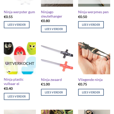
Ninjago
Ninja werpster gum
Ninja werpmes pen
sleutelhanger
€
0.55
€
0.50
€
0.80
LEES VERDER
LEES VERDER
LEES VERDER
UITVERKOCHT
Ninja plastic
Ninja zwaard
Vliegende ninja
vulbaar ei
€
1.00
€
0.75
€
0.40
LEES VERDER
LEES VERDER
LEES VERDER