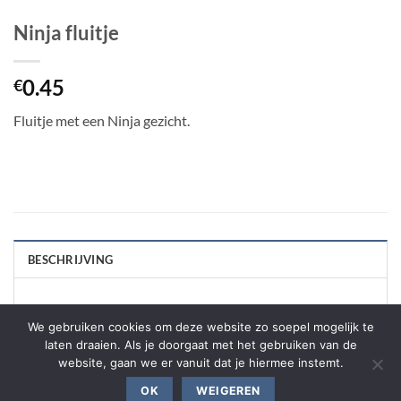
Ninja fluitje
0.45
€
Fluitje met een Ninja gezicht.
BESCHRIJVING
Verschillende kleuren worden door elkaar geleverd.
We gebruiken cookies om deze website zo soepel mogelijk te
laten draaien. Als je doorgaat met het gebruiken van de
website, gaan we er vanuit dat je hiermee instemt.
OK
WEIGEREN