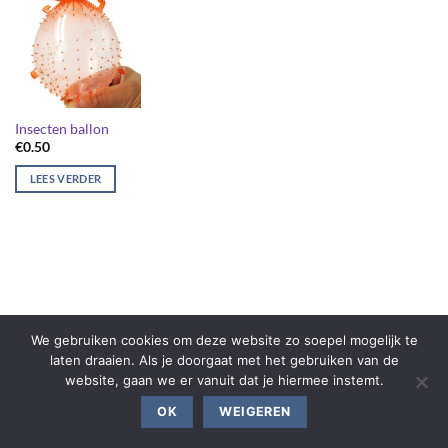
Insecten ballon
€
0.50
LEES VERDER
We gebruiken cookies om deze website zo soepel mogelijk te
laten draaien. Als je doorgaat met het gebruiken van de
website, gaan we er vanuit dat je hiermee instemt.
OK
WEIGEREN