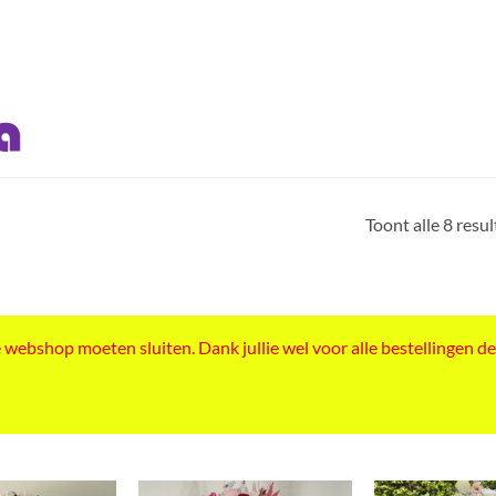
Toont alle 8 resu
ebshop moeten sluiten. Dank jullie wel voor alle bestellingen de