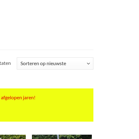
Gesorteerd
ltaten
op
nieuwste
 afgelopen jaren!