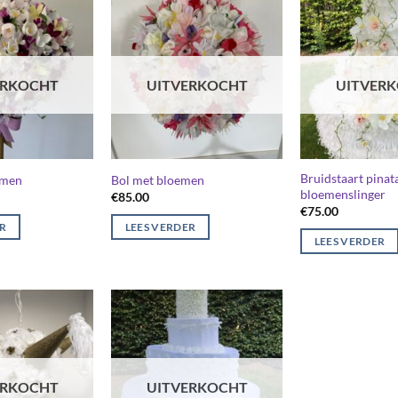
ERKOCHT
UITVERKOCHT
UITVER
Bruidstaart pinat
emen
Bol met bloemen
bloemenslinger
€
85.00
€
75.00
ER
LEES VERDER
LEES VERDER
ERKOCHT
UITVERKOCHT