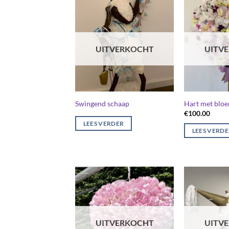
UITVERKOCHT
UITV
Swingend schaap
Hart met blo
€
100.00
LEES VERDER
LEES VERD
UITVERKOCHT
UITV