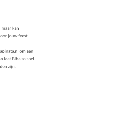
d maar kan
voor jouw feest
bapinata.nl om aan
n laat Biba zo snel
den zijn.