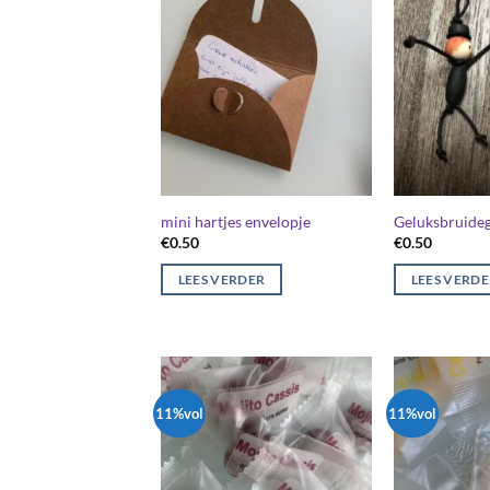
mini hartjes envelopje
Geluksbruide
€
0.50
€
0.50
LEES VERDER
LEES VERD
11%vol
11%vol