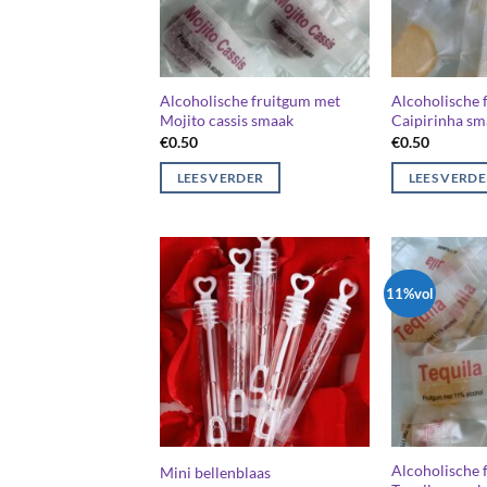
Alcoholische fruitgum met
Alcoholische 
Mojito cassis smaak
Caipirinha sm
€
0.50
€
0.50
LEES VERDER
LEES VERD
11%vol
Alcoholische 
Mini bellenblaas