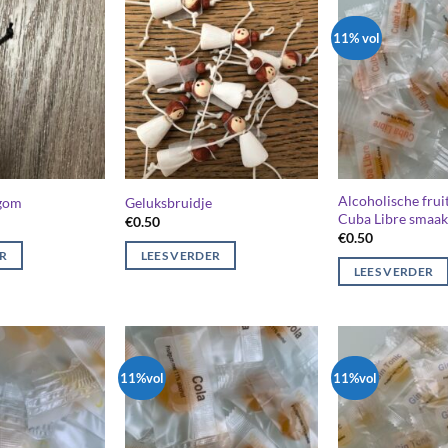
11% vol
Alcoholische fru
gom
Geluksbruidje
Cuba Libre smaak
€
0.50
€
0.50
ER
LEES VERDER
LEES VERDER
11%vol
11%vol