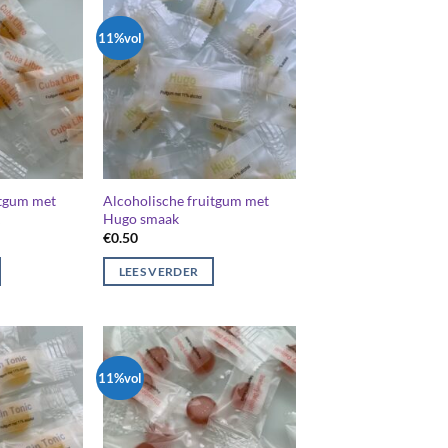
11%vol
itgum met
Alcoholische fruitgum met
Hugo smaak
€
0.50
LEES VERDER
11%vol