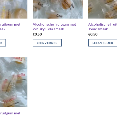
fruitgum met
Alcoholische fruitgum met
Alcoholische fru
aak
Whisky Cola smaak
Tonic smaak
€
0.50
€
0.50
ER
LEES VERDER
LEES VERDER
fruitgum met