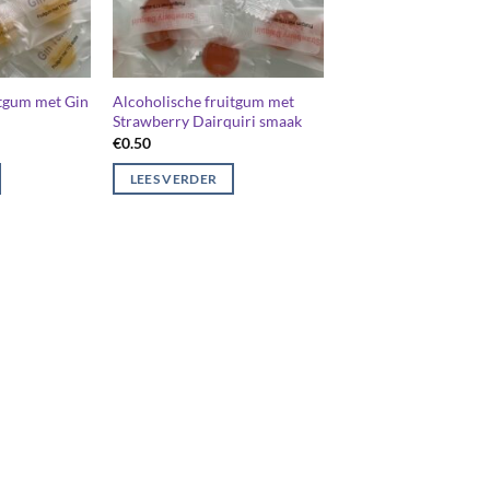
itgum met Gin
Alcoholische fruitgum met
Strawberry Dairquiri smaak
€
0.50
LEES VERDER