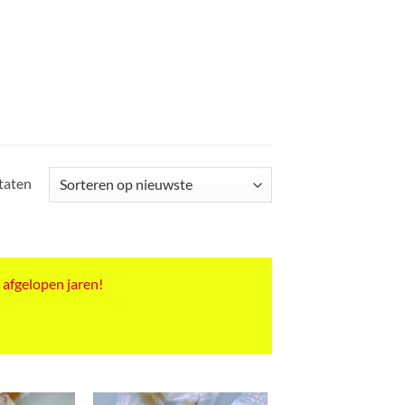
Gesorteerd
ltaten
op
nieuwste
 afgelopen jaren!