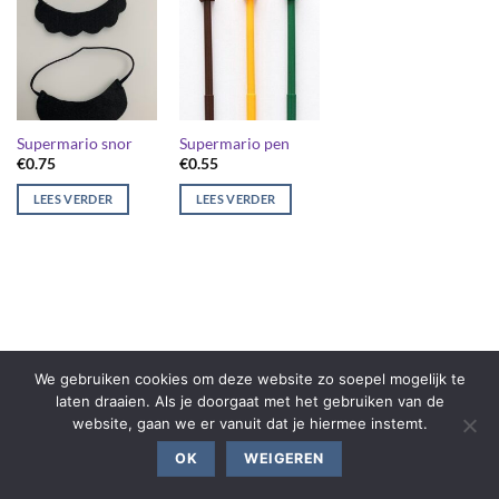
Supermario snor
Supermario pen
€
0.75
€
0.55
LEES VERDER
LEES VERDER
We gebruiken cookies om deze website zo soepel mogelijk te
laten draaien. Als je doorgaat met het gebruiken van de
website, gaan we er vanuit dat je hiermee instemt.
OK
WEIGEREN