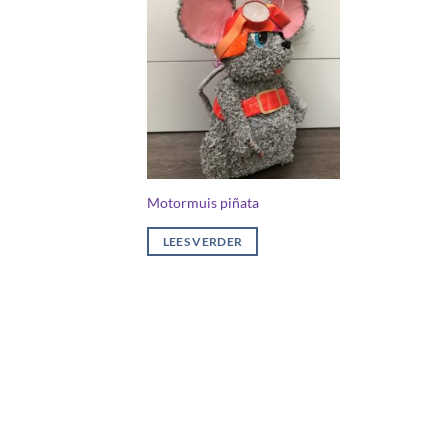
Motormuis piñata
LEES VERDER