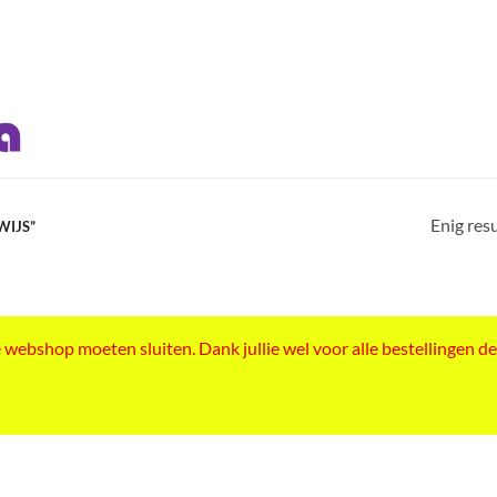
Enig res
WIJS”
ebshop moeten sluiten. Dank jullie wel voor alle bestellingen de