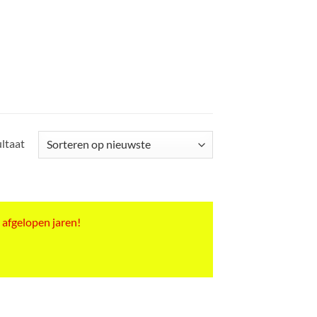
ultaat
 afgelopen jaren!