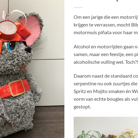
Om een jarige die een motorrij
krijgen te verrassen, mocht Bi
motormuis piñata voor haar m
Alcohol en motorrijden gaan na
samen, maar een feestje, een p
alcoholische vulling wel. Toch?
Daarom naast de standaard co
serpentine nu ook zuurtjes die
Spritz en Mojito smaken én Wo
vorm van echte bougies als vu
gestopt.