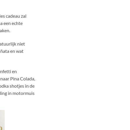
les cadeau zal
ba een echte
aken.
tuurlijk niet
iñata en wat
!
nfetti en
 naar Pina Colada,
dka shotjes in de
lling in motormuis