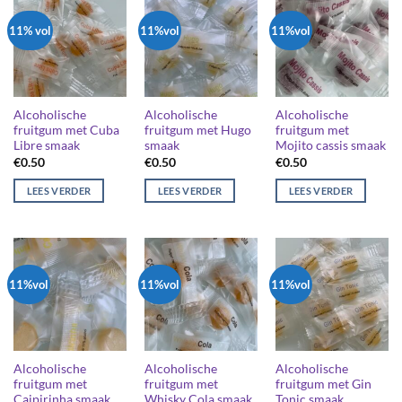
11% vol
11%vol
11%vol
Alcoholische
Alcoholische
Alcoholische
fruitgum met Cuba
fruitgum met Hugo
fruitgum met
Libre smaak
smaak
Mojito cassis smaak
€
0.50
€
0.50
€
0.50
LEES VERDER
LEES VERDER
LEES VERDER
11%vol
11%vol
11%vol
Alcoholische
Alcoholische
Alcoholische
fruitgum met
fruitgum met
fruitgum met Gin
Caipirinha smaak
Whisky Cola smaak
Tonic smaak