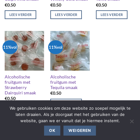
€
0.50
€
0.50
€
0.50
LEES VERDER
LEES VERDER
LEES VERDER
11%vol
11%vol
Alcoholische
Alcoholische
fruitgum met
fruitgum met
Strawberry
Tequila smaak
Dairquiri smaak
€
0.50
€
0.50
LEES VERDER
We gebruiken cookies om deze website zo soepel mogelijk te
LEES VERDER
laten draaien. Als je doorgaat met het gebruiken van de
website, gaan we er vanuit dat je hiermee instemt.
OK
WEIGEREN