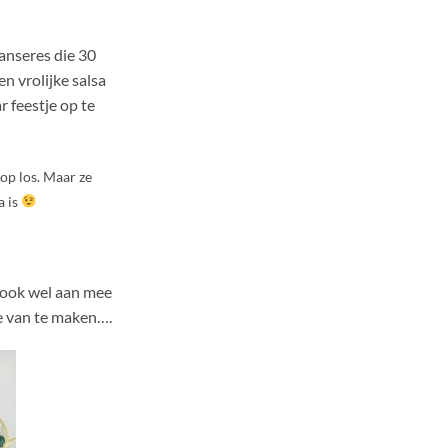
anseres die 30
n vrolijke salsa
 feestje op te
 op los. Maar ze
a is
r ook wel aan mee
je van te maken….