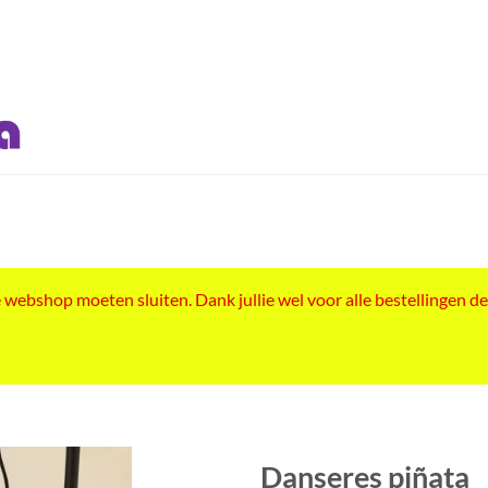
ebshop moeten sluiten. Dank jullie wel voor alle bestellingen de
Danseres piñata