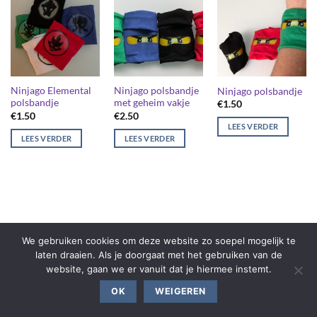
Ninjago Elemental
Ninjago polsbandje
Ninjago polsbandje
polsbandje
met geheim vakje
€
1.50
€
1.50
€
2.50
LEES VERDER
LEES VERDER
LEES VERDER
We gebruiken cookies om deze website zo soepel mogelijk te
laten draaien. Als je doorgaat met het gebruiken van de
website, gaan we er vanuit dat je hiermee instemt.
OK
WEIGEREN