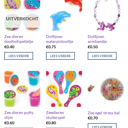
UITVERKOCHT
Zee dieren
Dolfijnen
Dolfijnen
doolhofspelletje
waterpistooltje
armbandje
€
0.40
€
0.75
€
0.50
LEES VERDER
LEES VERDER
LEES VERDER
Zee dieren putty
Zeedieren
Zee egel stress bal
slijm
stuiterspel
€
0.70
€
0.60
€
0.80
LEES VERDER