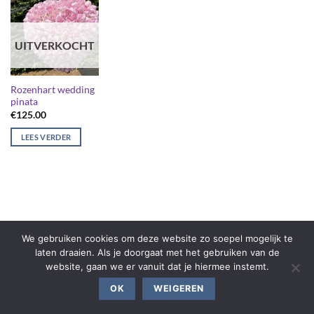
UITVERKOCHT
Rozenhart wedding
pinata
€
125.00
LEES VERDER
We gebruiken cookies om deze website zo soepel mogelijk te
laten draaien. Als je doorgaat met het gebruiken van de
website, gaan we er vanuit dat je hiermee instemt.
OK
WEIGEREN