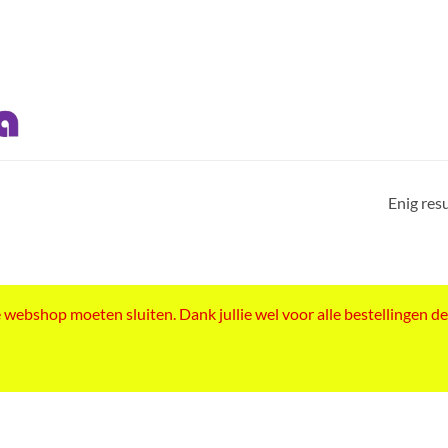
Enig res
ebshop moeten sluiten. Dank jullie wel voor alle bestellingen de