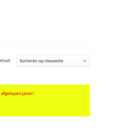
ultaat
 afgelopen jaren!