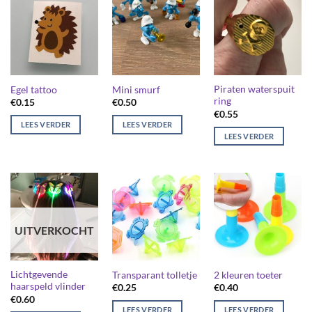
Piraten waterspuit
Egel tattoo
Mini smurf
ring
€
0.15
€
0.50
€
0.55
LEES VERDER
LEES VERDER
LEES VERDER
UITVERKOCHT
Lichtgevende
Transparant tolletje
2 kleuren toeter
haarspeld vlinder
€
0.25
€
0.40
€
0.60
LEES VERDER
LEES VERDER