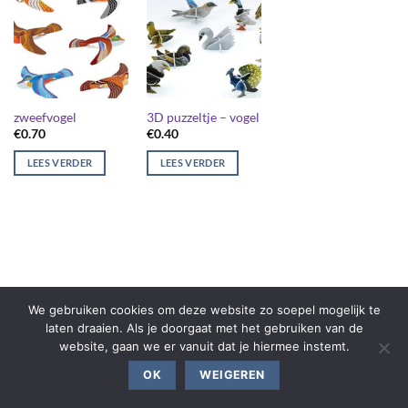
zweefvogel
3D puzzeltje – vogel
€
0.70
€
0.40
LEES VERDER
LEES VERDER
We gebruiken cookies om deze website zo soepel mogelijk te
laten draaien. Als je doorgaat met het gebruiken van de
website, gaan we er vanuit dat je hiermee instemt.
OK
WEIGEREN