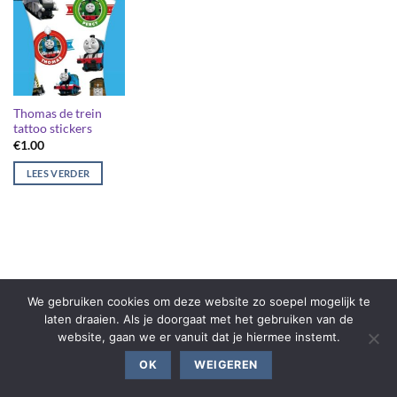
Thomas de trein
tattoo stickers
€
1.00
LEES VERDER
We gebruiken cookies om deze website zo soepel mogelijk te
laten draaien. Als je doorgaat met het gebruiken van de
website, gaan we er vanuit dat je hiermee instemt.
OK
WEIGEREN