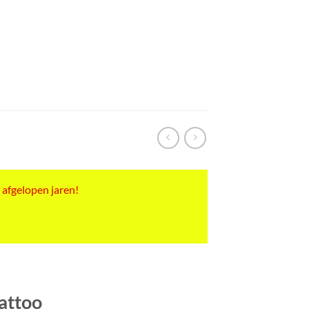
 afgelopen jaren!
attoo