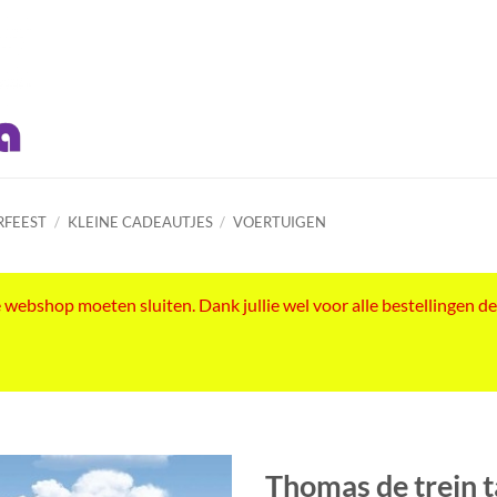
RFEEST
/
KLEINE CADEAUTJES
/
VOERTUIGEN
ebshop moeten sluiten. Dank jullie wel voor alle bestellingen de
Thomas de trein t