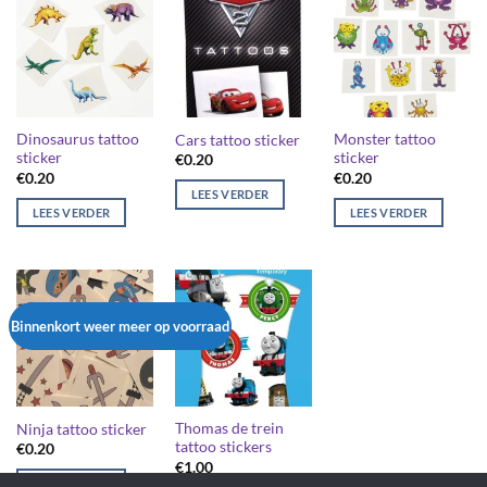
Dinosaurus tattoo
Monster tattoo
Cars tattoo sticker
sticker
sticker
€
0.20
€
0.20
€
0.20
LEES VERDER
LEES VERDER
LEES VERDER
Binnenkort weer meer op voorraad
Thomas de trein
Ninja tattoo sticker
tattoo stickers
€
0.20
€
1.00
LEES VERDER