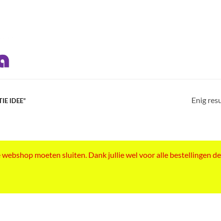
Enig res
E IDEE”
ebshop moeten sluiten. Dank jullie wel voor alle bestellingen de