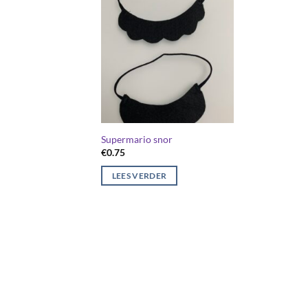
Supermario snor
€
0.75
LEES VERDER