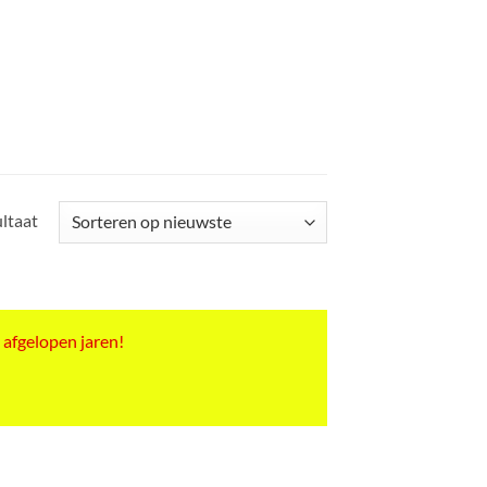
ultaat
 afgelopen jaren!