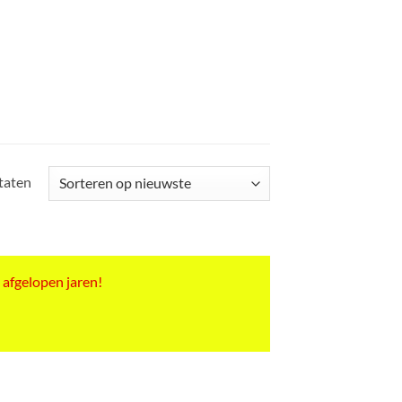
Gesorteerd
ltaten
op
nieuwste
 afgelopen jaren!